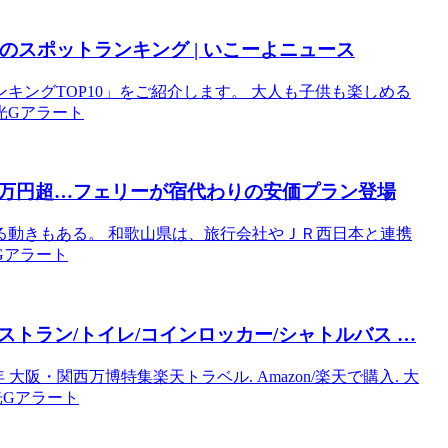
のスポットランキング | いこーよニュース
ンキングTOP10」をご紹介します。 大人も子供も楽しめる
観光Gアラート
万円超…フェリーが宿代わりの安価プラン登場
る動きもある。 和歌山県は、旅行会社やＪＲ西日本と連携
光Gアラート
トラン/トイレ/コインロッカー/シャトルバス …
大阪・関西万博特集楽天トラベル. Amazon/楽天で購入. 大
観光Gアラート