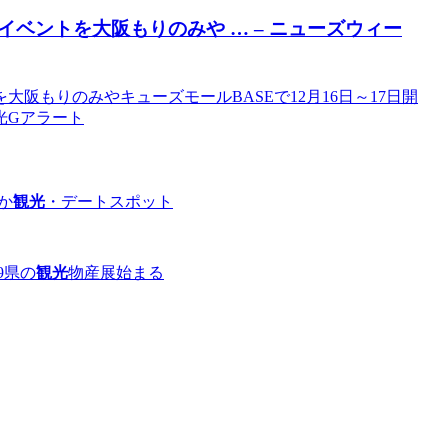
イベントを
大阪
もりのみや … – ニューズウィー
阪もりのみやキューズモールBASEで12月16日～17日開
観光Gアラート
か
観光
・デートスポット
9県の
観光
物産展始まる