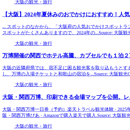
大阪の観光・旅行
【
大阪
】2024年夏休みのおでかけにおすすめ！人気
... スポットのなかから、「大阪府の人気おでかけスポットラ
スポットがたくさんありますので、2024年の...Source: 大阪
大阪の観光・旅行
万博開催の関西でホテル高騰、カプセルでも１泊２
大阪の近隣府県では、宿不足に困る観光客を取り込もうとす
し、万博の入場チケットと和歌山の宿泊を...Source: 大阪観
大阪の観光・旅行
大阪
・関西万博、印刷できる会場マップを公開。レス
大阪・関西万博一日券（予約）楽天トラベル観光体験 · 2025年 
阪・関西万博ぴあ · Amazonで購入楽天で購入.Source: 大阪
大阪の観光・旅行