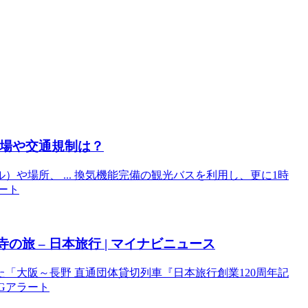
車場や交通規制は？
）や場所、 ... 換気機能完備の観光バスを利用し、更に1時
ラート
旅 – 日本旅行 | マイナビニュース
「大阪～長野 直通団体貸切列車『日本旅行創業120周年記
光Gアラート