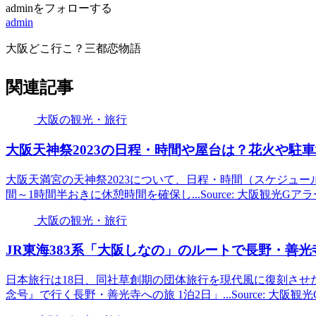
adminをフォローする
admin
大阪どこ行こ？三都恋物語
関連記事
大阪の観光・旅行
大阪
天神祭2023の日程・時間や屋台は？花火や駐
大阪天満宮の天神祭2023について、日程・時間（スケジュール
間～1時間半おきに休憩時間を確保し...Source: 大阪観光Gア
大阪の観光・旅行
JR東海383系「
大阪
しなの」のルートで長野・善光寺の
日本旅行は18日、同社草創期の団体旅行を現代風に復刻させた
念号』で行く長野・善光寺への旅 1泊2日」...Source: 大阪観