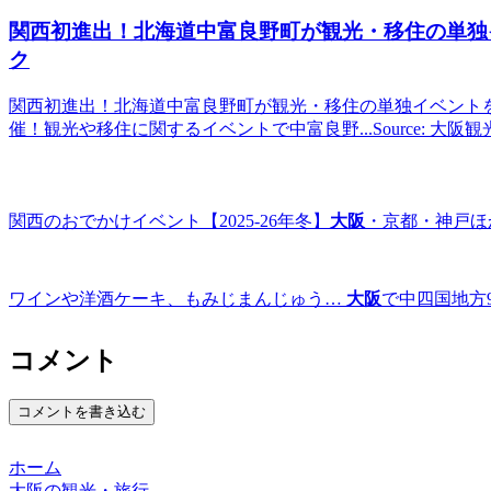
関西初進出！北海道中富良野町が
観光
・移住の単独
ク
関西初進出！北海道中富良野町が観光・移住の単独イベントを大
催！観光や移住に関するイベントで中富良野...Source: 大阪
関西のおでかけイベント【2025-26年冬】
大阪
・京都・神戸ほ
ワインや洋酒ケーキ、もみじまんじゅう…
大阪
で中四国地方
コメント
コメントを書き込む
ホーム
大阪の観光・旅行