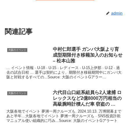
admin
関連記事
中村仁郎選手 ガンバ
大阪
より育
大阪のイベント
成型期限付き移籍加入のお知らせ
– 松本山雅
... イベント情報￼ · U-18 · U-15 · レディース · U-15上伊那 · U-12 · 過
去の試合日程 ... 選手は契約により、期限付き移籍期間中にガンバ大
阪と対戦するすべての...Source: 大阪のイベントGアラー...
六代目山口組系組員ら2人逮捕 ロ
大阪のイベント
レックスなど2億8000万円相当の
高級腕時計積んだ車 窃盗の …
大阪各地でイベント 夢洲一周クルーズも. 2024.10.13. 万博開幕まで
あと半年…大阪各地でイベント 夢洲一周クルーズも · SNS投資詐欺
マニュアル使い組織的に巧み...Source: 大阪のイベントGアラート