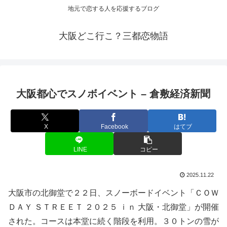
地元で恋する人を応援するブログ
大阪どこ行こ？三都恋物語
大阪
都心でスノボ
イベント
– 倉敷経済新聞
X
Facebook
はてブ
LINE
コピー
2025.11.22
大阪市の北御堂で２２日、スノーボードイベント「ＣＯＷ
ＤＡＹ ＳＴＲＥＥＴ ２０２５ ｉｎ 大阪・北御堂」が開催
された。コースは本堂に続く階段を利用。３０トンの雪が