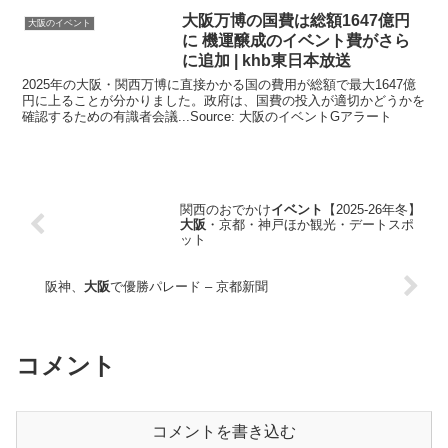
大阪
万博の国費は総額1647億円
大阪のイベント
に 機運醸成の
イベント
費がさら
に追加 | khb東日本放送
2025年の大阪・関西万博に直接かかる国の費用が総額で最大1647億
円に上ることが分かりました。政府は、国費の投入が適切かどうかを
確認するための有識者会議...Source: 大阪のイベントGアラート
関西のおでかけ
イベント
【2025-26年冬】
大阪
・京都・神戸ほか観光・デートスポ
ット
阪神、
大阪
で優勝パレード – 京都新聞
コメント
コメントを書き込む