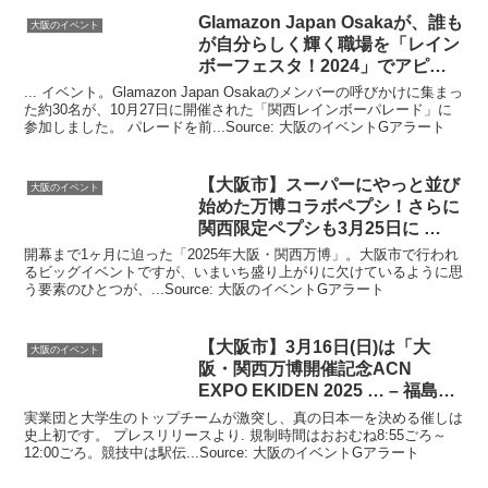
Glamazon Japan Osakaが、誰も
大阪のイベント
が自分らしく輝く職場を「レイン
ボーフェスタ！2024」でアピー
ル
... イベント。Glamazon Japan Osakaのメンバーの呼びかけに集まっ
た約30名が、10月27日に開催された「関西レインボーパレード」に
参加しました。 パレードを前...Source: 大阪のイベントGアラート
【
大阪
市】スーパーにやっと並び
大阪のイベント
始めた万博コラボペプシ！さらに
関西限定ペプシも3月25日に …
開幕まで1ヶ月に迫った「2025年大阪・関西万博」。大阪市で行われ
るビッグイベントですが、いまいち盛り上がりに欠けているように思
う要素のひとつが、...Source: 大阪のイベントGアラート
【
大阪
市】3月16日(日)は「
大
大阪のイベント
阪
・関西万博開催記念ACN
EXPO EKIDEN 2025 … – 福島
区・此花区
実業団と大学生のトップチームが激突し、真の日本一を決める催しは
史上初です。 プレスリリースより. 規制時間はおおむね8:55ごろ～
12:00ごろ。競技中は駅伝...Source: 大阪のイベントGアラート