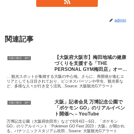
admin
関連記事
【
大阪
府
大阪
市】梅田地域の健康
大阪の観光・旅行
づくりを支援する「THE
PERSONAL GYM梅田店」オープ
ン
... 観光スポットが集積する大阪の中心地。さらに、再開発が進むエ
リアとしても注目されており、ビジネスパーソンや学生、観光客な
ど、多様な人々が行き交う活気...Source: 大阪観光Gアラート
大阪
」記者会見 万博記念公園で
大阪の観光・旅行
「ポケモン GO」のリアルイベン
ト開催へ – YouTube
万博記念公園（大阪府吹田市）などで8月4日～6日、「ポケモン
GO」のリアルイベント「Pokémon GO Fest 2023：大阪」が開かれ
る。パナソニックスタジアム吹田...Source: 大阪観光Gアラート