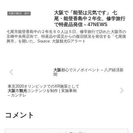
大阪
で「能登は元気です」 七
大阪の観光・旅行
尾・能登香島中２年生、修学旅行
で特産品発信 – 47NEWS
七尾市能登香島中の２年生６０人は５日、修学旅行で訪れた大阪市の
京橋中央商店街で、特産品や震災からの復旧状況を発信する「七尾復
興市」を開いた。Source: 大阪観光Gアラート
大阪
都心でスノボイベント – 八戸経済新
聞
東京2020オリンピックでのXR施策として
大阪
市
観光
コンテンツを制作 | 実施事例
– カンテレ
コメント