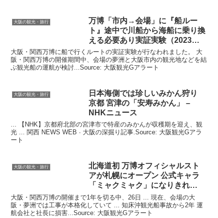
万博「市内→会場」に『船ルー
大阪の観光・旅行
ト』途中で川船から海船に乗り換
える必要あり実証実験（2023年
10 …
大阪・関西万博に船で行くルートの実証実験が行なわれました。 大
阪・関西万博の開催期間中、会場の夢洲と大阪市内の観光地などを結
ぶ観光船の運航が検討...Source: 大阪観光Gアラート
日本海側では珍しいみかん狩り
大阪の観光・旅行
京都 宮津の「安寿みかん」 –
NHKニュース
... 【NHK】京都府北部の宮津市で特産のみかんが収穫期を迎え、観
光 ... 関西 NEWS WEB · 大阪の深掘り記事.Source: 大阪観光Gアラ
ート
北海道初 万博オフィシャルスト
大阪の観光・旅行
アが札幌にオープン 公式キャラ
「ミャクミャク」になりきれ
る！？
大阪・関西万博の開催まで1年を切る中、26日 ... 現在、会場の大
阪・夢洲では工事が本格化していて ... 知床沖観光船事故から2年 運
航会社と社長に損害...Source: 大阪観光Gアラート