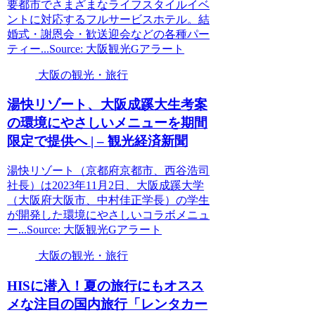
要都市でさまざまなライフスタイルイベ
ントに対応するフルサービスホテル。結
婚式・謝恩会・歓送迎会などの各種パー
ティー...Source: 大阪観光Gアラート
大阪の観光・旅行
湯快リゾート、
大阪
成蹊大生考案
の環境にやさしいメニューを期間
限定で提供へ | –
観光
経済新聞
湯快リゾート（京都府京都市、西谷浩司
社長）は2023年11月2日、大阪成蹊大学
（大阪府大阪市、中村佳正学長）の学生
が開発した環境にやさしいコラボメニュ
ー...Source: 大阪観光Gアラート
大阪の観光・旅行
HISに潜入！夏の旅行にもオスス
メな注目の国内旅行「レンタカー