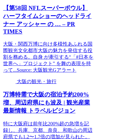
【第58回 NFLスーパーボウル】
ハーフタイムショーのヘッドライ
ナー アッシャー の … – PR
TIMES
大阪・関西万博に向け多様性あふれる国
際観光文化都市大阪の魅力を発信する役
割を務める。自身 が牽引する“「#日本を
世界へ」プロジェクト” を舞の表現を持
って...Source: 大阪観光Gアラート
大阪の観光・旅行
万博特需で
大阪
の宿泊予約200%
増、周辺府県にも波及 |
観光
産業
最新情報 トラベルビジョン
特に大阪府は前年比200%超の急増を記
録し、兵庫、京都、奈良、和歌山の周辺
府県でも1.2〜1.7倍の増加が見られた。