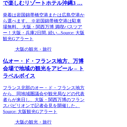
で楽しむリゾートホテル沖縄3 …
発着は岩国錦帯橋空港または広島空港か
ら選べます。 ※岩国錦帯橋空港は駐車
場無料。 大阪・関西万博 満喫バスツア
ー！大阪・兵庫2日間. 続い...Source: 大阪
観光Gアラート
大阪の観光・旅行
仏オー・ド・フランス地方、万博
会場で地域の
観光
をアピール – ト
ラベルボイス
フランス北部のオー・ド・フランス地方
から、同地域圏議会や観光局などの代表
者らが来日し、大阪・関西万博のフラン
スパビリオンで記者会見を開催した。
Source: 大阪観光Gアラート
大阪の観光・旅行