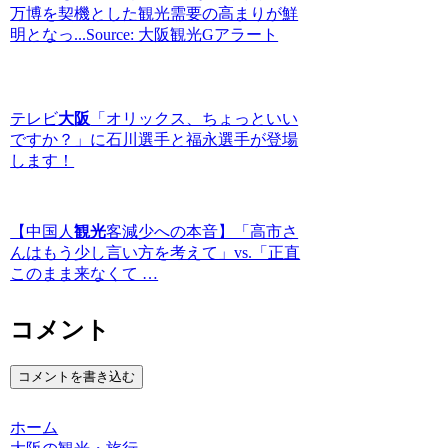
万博を契機とした観光需要の高まりが鮮
明となっ...Source: 大阪観光Gアラート
テレビ
大阪
「オリックス、ちょっといい
ですか？」に石川選手と福永選手が登場
します！
【中国人
観光
客減少への本音】「高市さ
んはもう少し言い方を考えて」vs.「正直
このまま来なくて …
コメント
コメントを書き込む
ホーム