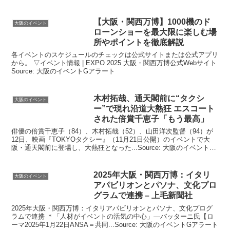
ト
【
大阪
・関西万博】1000機のド
大阪のイベント
ローンショーを最大限に楽しむ場
所やポイントを徹底解説
各イベントのスケジュールのチェックは公式サイトまたは公式アプリ
から。 ▽イベント情報 | EXPO 2025 大阪・関西万博公式Webサイト
Source: 大阪のイベントGアラート
木村拓哉、通天閣前に“タクシ
大阪のイベント
ー”で現れ沿道大熱狂 エスコート
された倍賞千恵子「もう最高」
俳優の倍賞千恵子（84）、木村拓哉（52）、山田洋次監督（94）が
12日、映画『TOKYOタクシー』（11月21日公開）のイベントで大
阪・通天閣前に登場し、大熱狂となった...Source: 大阪のイベントG
アラート
2025年
大阪
・関西万博：イタリ
大阪のイベント
アパビリオンとパソナ、文化プロ
グラムで連携 – 上毛新聞社
2025年大阪・関西万博：イタリアパビリオンとパソナ、文化プログ
ラムで連携 ＊「人材がイベントの活気の中心」―バッターニ氏【ロ
ーマ2025年1月22日ANSA＝共同...Source: 大阪のイベントGアラート