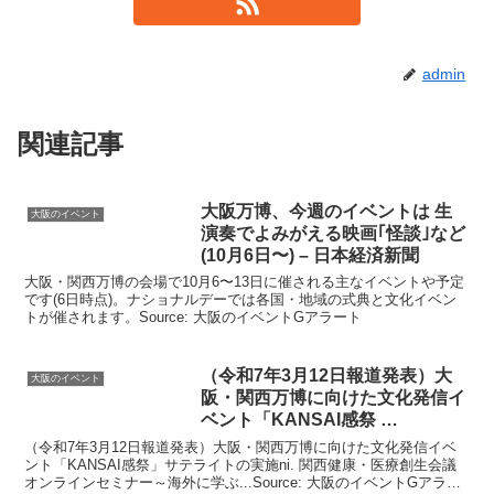
admin
関連記事
大阪
万博、今週の
イベント
は 生
大阪のイベント
演奏でよみがえる映画｢怪談｣など
(10月6日〜) – 日本経済新聞
大阪・関西万博の会場で10月6〜13日に催される主なイベントや予定
です(6日時点)。ナショナルデーでは各国・地域の式典と文化イベン
トが催されます。Source: 大阪のイベントGアラート
（令和7年3月12日報道発表）
大
大阪のイベント
阪
・関西万博に向けた文化発信
イ
ベント
「KANSAI感祭 …
（令和7年3月12日報道発表）大阪・関西万博に向けた文化発信イベ
ント「KANSAI感祭」サテライトの実施ni. 関西健康・医療創生会議
オンラインセミナー～海外に学ぶ...Source: 大阪のイベントGアラー