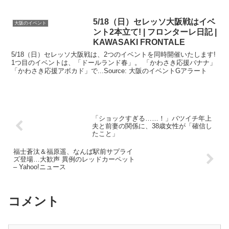
5/18（日）セレッソ
大阪
戦は
イベ
大阪のイベント
ント
2本立て! | フロンターレ日記 |
KAWASAKI FRONTALE
5/18（日）セレッソ大阪戦は、2つのイベントを同時開催いたします!
1つ目のイベントは、「ドールランド春」。 「かわさき応援バナナ」
「かわさき応援アボカド」で...Source: 大阪のイベントGアラート
「ショックすぎる……！」バツイチ年上
夫と前妻の関係に、38歳女性が「確信し
たこと」
福士蒼汰＆福原遥、なんば駅前サプライ
ズ登場…大歓声 異例のレッドカーペット
– Yahoo!ニュース
コメント