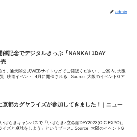
admin
催記念でデジタルきっぷ「NANKAI 1DAY
発売
は，通天閣公式WEBサイトなどでご確認ください． ご案内, 大阪
覧. 鉄道イベント. 4月に開催される...Source: 大阪のイベントGア
に京都カグヤライズが参加してきました！ | ニュー
いばらきキャンパスで「いばらき×立命館DAY2023(OIC EXPO)」
ズと卓球をしよう」というブース...Source: 大阪のイベントG