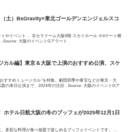
（土）BsGravity×東北ゴールデンエンジェルスコ
やイベント ... 京セラドーム大阪9階 スカイホール ※4ゲート横
.Source: 大阪のイベントGアラート
ージカル編】東京＆
大阪
で上演のおすすめ公演、スケ
ら“おすすめミュージカル”を特集。劇団四季や東宝などが東京・大
来日公演まで、2024年の注目...Source: 大阪のイベントGア
！ ホテル日航
大阪
の冬のブッフェが2025年12月1日
、多彩な料理が食べ放題で楽しめるブッフェイベントです。 ...