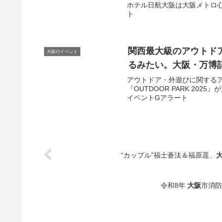
ホテル日航大阪は大阪メトロ心斎
ト
関西最大級のアウトド
大阪のイベント
るみたい。
大阪
・万博
アウトドア・外遊びに関する
『OUTDOOR PARK 2025
イベントGアラート
“カップル”福士蒼汰＆福原遥、
令和8年
大阪
市消防