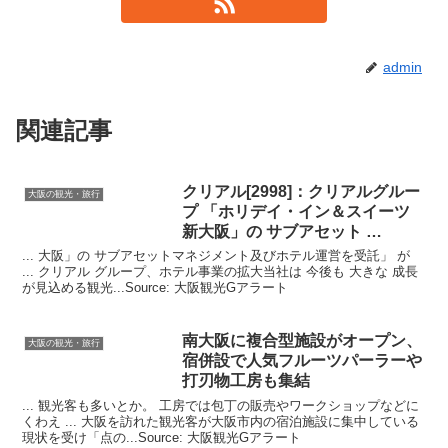
admin
関連記事
クリアル[2998]：クリアルグルー
大阪の観光・旅行
プ 「ホリデイ・イン＆スイーツ
新
大阪
」の サブアセット …
... 大阪」の サブアセットマネジメント及びホテル運営を受託」 が
... クリアル グループ、ホテル事業の拡大当社は 今後も 大きな 成長
が見込める観光...Source: 大阪観光Gアラート
南
大阪
に複合型施設がオープン、
大阪の観光・旅行
宿併設で人気フルーツパーラーや
打刃物工房も集結
... 観光客も多いとか。 工房では包丁の販売やワークショップなどに
くわえ ... 大阪を訪れた観光客が大阪市内の宿泊施設に集中している
現状を受け「点の...Source: 大阪観光Gアラート