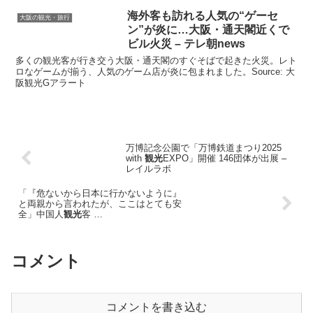
海外客も訪れる人気の“ゲーセ
大阪の観光・旅行
ン”が炎に…
大阪
・通天閣近くで
ビル火災 – テレ朝news
多くの観光客が行き交う大阪・通天閣のすぐそばで起きた火災。レト
ロなゲームが揃う、人気のゲーム店が炎に包まれました。Source: 大
阪観光Gアラート
万博記念公園で「万博鉄道まつり2025
with
観光
EXPO」開催 146団体が出展 –
レイルラボ
「『危ないから日本に行かないように』
と両親から言われたが、ここはとても安
全」中国人
観光
客 …
コメント
コメントを書き込む