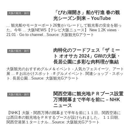
「びわ湖開き」船が行進 春の
観
大阪の観光・旅行
光
シーズン到来 – YouTube
... 観光船やモーターボート26隻がパレードして観光客の安全を願っ
た。今年 ... 大阪NEWS【テレビ大阪ニュース】 New 1.2K views ·
21:01 · Go to channel...Source: 大阪観光Gアラート
肉特化のフードフェス「ザ ミー
大阪の観光・旅行
ト オオサカ 2024」GWの
大阪
・
長居公園に多彩な肉料理が集結
大阪観光のおすすめグルメ＆イベント - 人気カフェスイーツ、アート
展 ... # お出かけスポット · # グルメイベント. 関連ショップ・スポッ
ト. 長居公園...Source: 大阪観光Gアラート
関西空港に
観光
地ＰＲブース設置
大阪の観光・旅行
万博開幕まで半年を前に – NHK
ニュース
【NHK】大阪・関西万博の開幕まで半年を前に１１日、関西空港に
は西日本の観光地をＰＲするブースが設けられました。 １１日朝、
関西空港第１ターミナル…Source: 大阪観光Gアラート