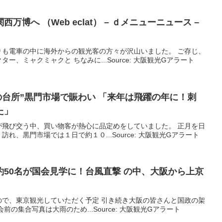
（Web eclat） – ｄメニューニュース –
りも電車の中に海外からの観光客の方々が沢山いました。 ご存じ、
、ミャクミャクと ちなみに...Source: 大阪観光Gアラート
の台所”黒門市場で賑わい 「来年は飛躍の年に！刺
た」
が飛び交う中、買い物客が熱心に品定めをしていました。 正月を日
れ、黒門市場では１日で約１０...Source: 大阪観光Gアラート
本日は後援会の皆さん約50名が国会見学に！台風直撃 の中、
大阪
から上京
ので、東京観光していただく予定 引き続き大阪の皆さんと国政の架
の集合写真は大雨のため...Source: 大阪観光Gアラート