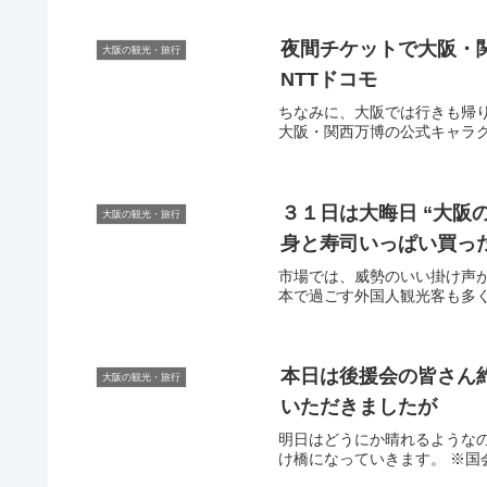
夜間チケットで
大阪
・関西万博へ 
大阪の観光・旅行
NTTドコモ
ちなみに、大阪では行きも帰
大阪・関西万博の公式キャラクター
３１日は大晦日 “
大阪
大阪の観光・旅行
身と寿司いっぱい買っ
市場では、威勢のいい掛け声
本で過ごす外国人観光客も多く訪
大阪の観光・旅行
いただきましたが
明日はどうにか晴れるような
け橋になっていきます。 ※国会前