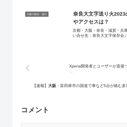
奈良大文字送り火202
大阪の観光・旅行
やアクセスは？
京都・大阪・奈良・滋賀・兵庫・和
い合せ先：奈良大文字保存会／奈
Xperia開発者とユーザーが直
…
【速報】
大阪
・富田林市の国道で車など5台が絡む多重事故
コメント