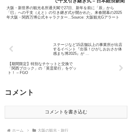
で干支引き継ぎ式 – 日本経済新聞
大阪・新世界の観光名所通天閣で27日、新年を前に「辰」から
「巳」への干支（えと）の引き継ぎ式が開かれた。来春開幕の2025
年大阪・関西万博公式キャラクター...Source: 大阪観光Gアラート
ステージなど15店舗以上の事業所が出店
するイベント『出張！ひがしおおさか体
感まち博2025』が …
【期間限定】特別なチケットと交換で
「関西ブロック」の「英霊星行」をゲッ
ト！ – FGO
コメント
コメントを書き込む
ホーム
大阪の観光・旅行