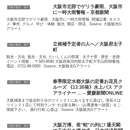
大阪
市北部でゲリラ豪雨、
大阪
市
大阪の観光・旅行
に一時大雨警報 – 京都新聞
大阪市北部でゲリラ豪雨、大阪市に一時大雨警報. 関連記事. オスス
メ. 事件. グルメ. 学び・体験. 観光. 開店・閉店...Source: 大阪観光G
アラート
立候補予定者の人へ／
大阪
府太子
大阪の観光・旅行
町
観光・文化. 観光・文化. たいしくんの部屋 · 太子十景 · 歴史・史跡 ·
イベント情報 ... 〒583-8580 大阪府南河内郡太子町大字山田88番地.
電話：0721-98-0300...Source: 大阪観光Gアラート
春季限定水都
大阪
の定番お花見ク
大阪の観光・旅行
ルーズ 《13:30発》水上バス アク
アライナー … – 愛媛新聞ONLINE
大阪城港まで徒歩約５分のツイン２１にあります心斎ばし 浪花そば
ツイン２１店にて特別ランチ そば振る舞い（お蕎麦食べ放題）をご
堪能下さい。 旅行行程 心斎ば...Source: 大阪観光Gアラート
大阪
万博、長"蛇"の列に! 通天閣
大阪の観光・旅行