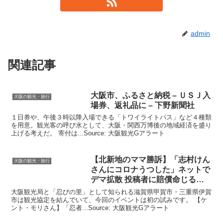
admin
関連記事
大阪
市、ふるさと納税 – ＵＳＪ入
大阪の観光・旅行
場券、返礼品に – 下野新聞社
１日券や、午後３時以降入場できる「トワイライトパス」など４種類
を用意。観光客の呼び水として、大阪・関西万博後の地域経済を盛り
上げる考えだ。 寄付は...Source: 大阪観光Gアラート
【北新地のママ勝訴】「志村けん
大阪の観光・旅行
さんにコロナうつした」ネットで
デマ拡散 投稿者に賠償命じる判
決
大阪観光局と「忍びの里」として知られる滋賀県甲賀市・三重県伊賀
市は観光協定を結んでいて、今回のイベントは初の試みです。 【ケ
ント・モリさん】「忍者...Source: 大阪観光Gアラート