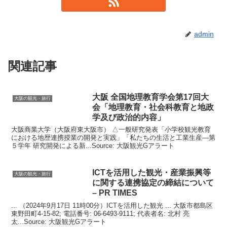
admin
関連記事
大阪
全国地理教育学会第17回大
大阪の観光・旅行
会「地理教育・社会科教育と地政
学及び政治的内容」
大阪商業大学（大阪府東大阪市） △一般研究発表「小学校観光教育
における地歴連携授業の開発と実践」「私たちの生活と工業生産―第
５学年 研究開発による新...Source: 大阪観光Gアラート
ICTを活用した
観光
・産業振興等
大阪の観光・旅行
に関する連携協定の締結について
– PR TIMES
... （2024年9月17日 11時00分）ICTを活用した観光 ... 大阪市都島区
東野田町4-15-82; 電話番号: 06-6493-9111; 代表者名: 北村 亮
太...Source: 大阪観光Gアラート