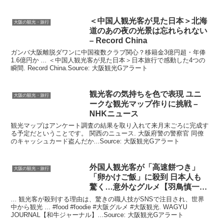
＜中国人
観光
客が見た日本＞北海
大阪の観光・旅行
道のあの夜の光景は忘れられない
– Record China
ガンバ大阪離脱ダワンに中国複数クラブ関心？移籍金3億円超・年俸
1.6億円か ... ＜中国人観光客が見た日本＞日本旅行で感動した4つの
瞬間. Record China.Source: 大阪観光Gアラート
観光
客の気持ちを色で表現 ユニ
大阪の観光・旅行
ークな
観光
マップ作りに挑戦 –
NHKニュース
観光マップはアンケート調査の結果を取り入れて来月末ごろに完成す
る予定だということです。 関西のニュース. 大阪府警の警察官 同僚
のキャッシュカード盗んだか...Source: 大阪観光Gアラート
外国人
観光
客が「高速餅つき」
大阪の観光・旅行
「卵かけご飯」に殺到 日本人も
驚く…意外なグルメ【羽鳥慎一
…
... 観光客が殺到する理由は、驚きの職人技がSNSで注目され、世界
中から観光 ... #food #foodie #大阪グルメ #大阪観光. WAGYU
JOURNAL【和牛ジャーナル】...Source: 大阪観光Gアラート