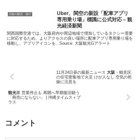
Uber、関空の新設「配車アプリ
大阪の観光・旅行
専用乗り場」標識に公式対応 –
観
光
経済新聞
関西国際空港では、大阪府内や周辺地域で増加しているタクシー需要
に対応するため、よりアクセスの良い場所に配車アプリ専用乗り場を
移動し、アプリアイコンを...Source: 大阪観光Gアラート
11月24日昼の最新ニュース
大阪
・鶴見区
の住宅密集地で火災 けが人なし 空気の乾
燥に注意を
観光
業 営業停止も 再開へ早期復旧願う
「商売にならない」 | 沖縄タイムス＋プ
ラス
コメント