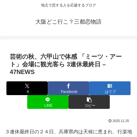
地元で恋する人を応援するブログ
大阪どこ行こ？三都恋物語
芸術の秋、六甲山で体感 「ミーツ・アー
ト」会場に
観光
客ら 3連休最終日 –
47NEWS
X
Facebook
はてブ
LINE
コピー
2025.11.25
３連休最終日の２４日、兵庫県内は天候に恵まれ、行楽地