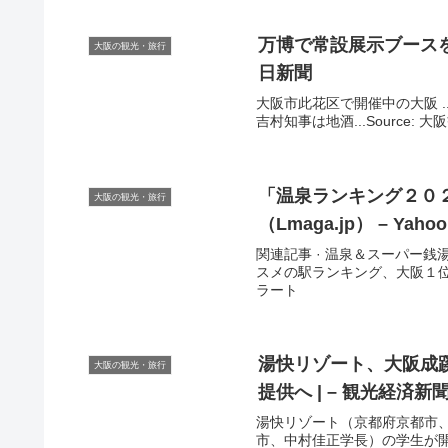
万博で常設展示ブースを
大阪の観光・旅行
日新聞
大阪市此花区で開催中の大阪 
吉村知事は地酒...Source: 
「温泉ランキング２０
大阪の観光・旅行
（Lmaga.jp） – Yah
関連記事 · 温泉＆スーパー銭
スメの駅ランキング、大阪１位は自
ラート
湯快リゾート、
大阪
成
大阪の観光・旅行
提供へ | –
観光
経済新
湯快リゾート（京都府京都市、
市、中村佳正学長）の学生が開発