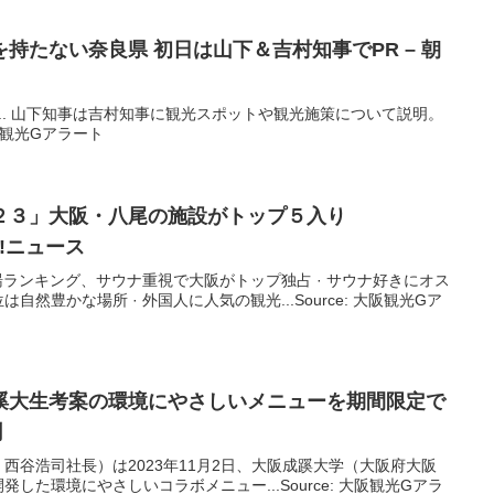
持たない奈良県 初日は山下＆吉村知事でPR – 朝
... 山下知事は吉村知事に観光スポットや観光施策について説明。
大阪観光Gアラート
２３」
大阪
・八尾の施設がトップ５入り
oo!ニュース
湯ランキング、サウナ重視で大阪がトップ独占 · サウナ好きにオス
然豊かな場所 · 外国人に人気の観光...Source: 大阪観光Gア
蹊大生考案の環境にやさしいメニューを期間限定で
聞
西谷浩司社長）は2023年11月2日、大阪成蹊大学（大阪府大阪
した環境にやさしいコラボメニュー...Source: 大阪観光Gアラ