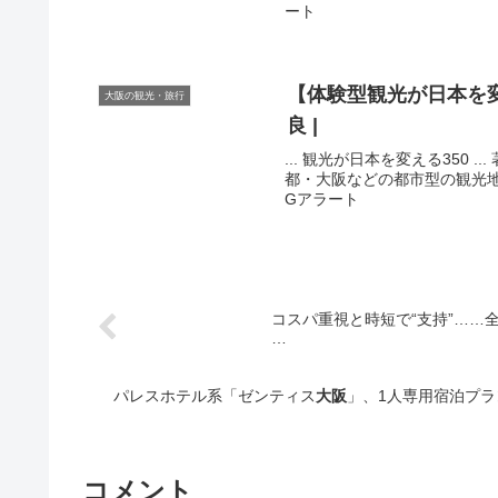
ート
【体験型
観光
が日本を
大阪の観光・旅行
良 |
... 観光が日本を変える350 
都・大阪などの都市型の観光地で
Gアラート
コスパ重視と時短で“支持”……
…
パレスホテル系「ゼンティス
大阪
」、1人専用宿泊プラ
コメント