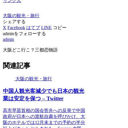
リンク元
大阪の観光・旅行
シェアする
X
Facebook
はてブ
LINE
コピー
adminをフォローする
admin
大阪どこ行こ？三都恋物語
関連記事
大阪の観光・旅行
中国人
観光
客減少でも日本の
観光
業は安定を保つ – Twitter
高市早苗首相の国会答弁への反発で中国
政府が日本への渡航自粛を呼びかけ、大
阪のホテルでは12月末までの予約の半分