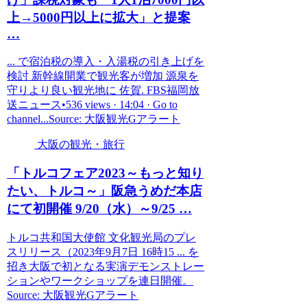
上→5000円以上に拡大」と提案
…
... で宿泊税の導入・入湯税の引き上げを
検討 新幹線開業で観光客が増加 源泉を
守りより良い観光地に 佐賀. FBS福岡放
送ニュース•536 views · 14:04 · Go to
channel...Source: 大阪観光Gアラート
大阪の観光・旅行
「トルコフェア2023～もっと知り
たい、トルコ～」阪急うめだ本店
にて初開催 9/20（水）～9/25 …
トルコ共和国大使館 文化観光局のプレ
スリリース（2023年9月7日 16時15 ... を
招き大阪で初となる実演デモンストレー
ションやワークショップを連日開催。
Source: 大阪観光Gアラート