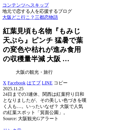
コンテンツへスキップ
地元で恋する人を応援するブログ
大阪どこ行こ？三都恋物語
紅葉見頃も名物『もみじ
天ぷら』ピンチ 猛暑で葉
の変色や枯れが進み食用
の収穫量半減
大阪
…
大阪の観光・旅行
X
Facebook
はてブ
LINE
コピー
2025.11.25
24日までの3連休、関西は紅葉狩り日和
となりましたが、その美しい色づきを嘆
く人も…。いったいなぜ？ 大阪で人気
の紅葉スポット「箕面公園」。
Source: 大阪観光Gアラート