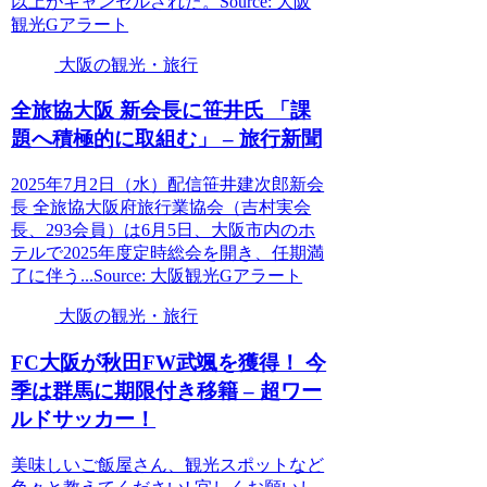
以上がキャンセルされた。Source: 大阪
観光Gアラート
大阪の観光・旅行
全旅協
大阪
新会長に笹井氏 「課
題へ積極的に取組む」 – 旅行新聞
2025年7月2日（水）配信笹井建次郎新会
長 全旅協大阪府旅行業協会（吉村実会
長、293会員）は6月5日、大阪市内のホ
テルで2025年度定時総会を開き、任期満
了に伴う...Source: 大阪観光Gアラート
大阪の観光・旅行
FC
大阪
が秋田FW武颯を獲得！ 今
季は群馬に期限付き移籍 – 超ワー
ルドサッカー！
美味しいご飯屋さん、観光スポットなど