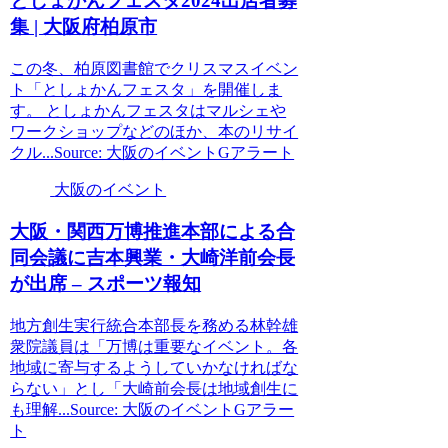
としょかんフェスタ2024出店者募
集 |
大阪
府柏原市
この冬、柏原図書館でクリスマスイベン
ト「としょかんフェスタ」を開催しま
す。 としょかんフェスタはマルシェや
ワークショップなどのほか、本のリサイ
クル...Source: 大阪のイベントGアラート
大阪のイベント
大阪
・関西万博推進本部による合
同会議に吉本興業・大崎洋前会長
が出席 – スポーツ報知
地方創生実行統合本部長を務める林幹雄
衆院議員は「万博は重要なイベント。各
地域に寄与するようしていかなければな
らない」とし「大崎前会長は地域創生に
も理解...Source: 大阪のイベントGアラー
ト