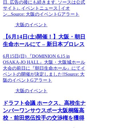
日. 広告の後にも続きます. ソースは公式
サイト↓. イベントニュース│イオ
ン...Source: 大阪のイベントGアラート
大阪のイベント
【6月14日(土)開催！】
大阪
・朝日
生命ホールにて – 新日本プロレス
6月15日(日) 『DOMINION 6.15 in
OSAKA-JO HALL』大阪・大阪城ホール
大会の前日に『朝日生命ホール』にてイ
ベントの開催が決定しました!!Source: 大
阪のイベントGアラート
大阪のイベント
ドラフト会議 ホークス、高校生ナ
ンバーワンサウスポー
大阪
桐蔭高
校・前田悠伍投手の交渉権を獲得