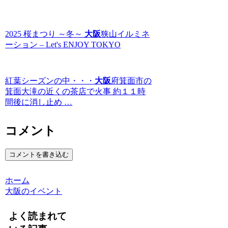
2025 桜まつり ～冬～
大阪
狭山イルミネ
ーション – Let's ENJOY TOKYO
紅葉シーズンの中・・・
大阪
府箕面市の
箕面大滝の近くの茶店で火事 約１１時
間後に消し止め …
コメント
コメントを書き込む
ホーム
大阪のイベント
よく読まれて