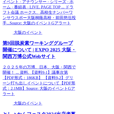
イベント · アナウンサー · シリーズ · ホ
ーム · 番組表 · LIVE. PAGE TOP ... ドラ
フト会議 ホークス、高校生ナンバーワ
ンサウスポー大阪桐蔭高校・前田悠伍投
手...Source: 大阪のイベントGアラート
大阪のイベント
第9回脱炭素ワーキンググループ
開催について | EXPO 2025
大阪
・
関西万博公式Webサイト
２０２５年の万博、日本、大阪・関西で
開催！ ... 資料. 【資料9-1】議事次第
【PDF形式：186KB】 【資料9-2】グリ
ーン打ち出しイベントについて【PDF形
式：2.1MB】Source: 大阪のイベントGア
ラート
大阪のイベント