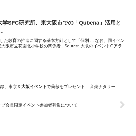
大学SFC研究所、東
大阪
市での「Qubena」活用と
…
した教育の推進に関する基本方針として「個別 ... なお、同イベン
阪市立花園北小学校の関係者...Source: 大阪のイベントGアラ
新録、東京＆
大阪イベント
で薔薇をプレゼント – 音楽ナタリー
クラブ会員限定
イベント
参加者募集について