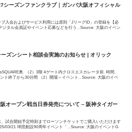
/27シーズンファンクラブ｜ガンバ
大阪
オフィシャル
ブ入会およびサービス利用には原則「JリーグID」の登録を【必
ジタル会員証やイベント応募などを行う...Source: 大阪のイベン
年度シーズンシート相談会実施のお知らせ | オリック
sSQUARE奥. （2）3階 4ゲート内クロスエスカレータ前. 時間,
ベント終了から30分間 （2）開場～イベント...Source: 大阪のイベ
大阪
オープン戦当日券発売について – 阪神タイガー
は、試合開始予定時刻までローソンチケットでご購入いただけます
5/03/21 球団創設90周年イベント「...Source: 大阪のイベントG