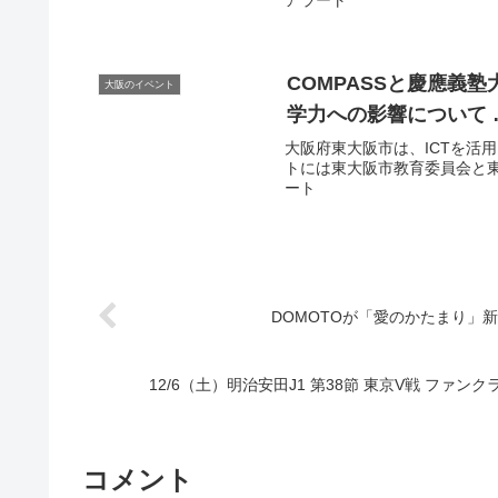
アラート
COMPASSと慶應義塾
大阪のイベント
学力への影響について 
大阪府東大阪市は、ICTを活用
トには東大阪市教育委員会と東大
ート
DOMOTOが「愛のかたまり」
12/6（土）明治安田J1 第38節 東京V戦 ファン
コメント