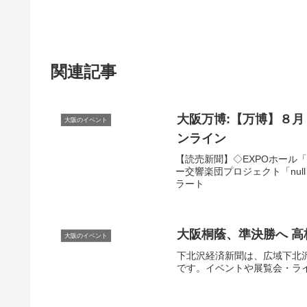
関連記事
大阪
万博:【万博】８
大阪のイベント
ンライン
【読売新聞】◇EXPOホール
ー交響楽団プロジェクト「null２する
ラート
大阪
桐蔭、準決勝へ 高
大阪のイベント
下北沢経済新聞は、広域下北
です。イベントや展覧会・ライブ