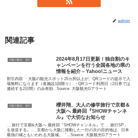
admin
関連記事
2024年8月17日更新！独自割のキ
大阪の観光・旅行
ャンペーンを行う全国各地の県の
情報を紹介 – Yahoo!ニュース
割引内容 ・大阪の観光スポット25カ所以上が、QRコードの提示で入
場無料になります（各施設1回限り） ・QRコード利用日（2日券では
連続する2日間）のみ有効...Source: 大阪観光Gアラート
櫻井翔、大人の修学旅行で京都＆
大阪の観光・旅行
大阪
へ 最終回『SHOWチャンネ
ル』で大切なお知らせ
... 旅行で京都&大阪へ 最終回『SHOWチャンネル』で ... 旅行SP」
を放送する。 ... 京都から大阪に移動した一行の次の目的地は、日本
最強の城ともいわれる大阪城。「...Source: 大阪観光Gアラート