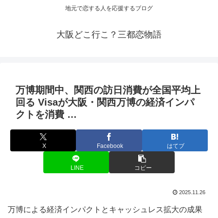
地元で恋する人を応援するブログ
大阪どこ行こ？三都恋物語
万博期間中、関西の訪日消費が全国平均上
回る Visaが
大阪
・関西万博の経済インパ
クトを消費 …
X
Facebook
はてブ
LINE
コピー
2025.11.26
万博による経済インパクトとキャッシュレス拡大の成果