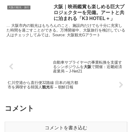
大阪
｜映画鑑賞も楽しめる巨大プ
大阪の観光・旅行
ロジェクターを完備。アートと共
に泊まれる「K3 HOTEL＋」
... 大阪市内の観光はもちろんのこと、施設内だけでも十分に充実し
た時間を過ごすことができる。万博開催中、大阪旅行を検討している
人はチェックしてみては。Source: 大阪観光Gアラート
自動車サプライヤーの事業転換を支援す
るシンポジウムを
大阪
で開催：近畿経済
産業局 – J-Net21
仁川空港から直行便32路線 日本の地方都
市を満喫する韓国人
観光
客 – 朝鮮日報
コメント
コメントを書き込む