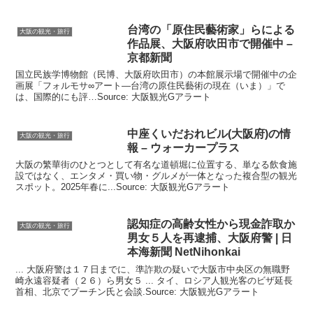
台湾の「原住民藝術家」らによる
大阪の観光・旅行
作品展、
大阪
府吹田市で開催中 –
京都新聞
国立民族学博物館（民博、大阪府吹田市）の本館展示場で開催中の企
画展「フォルモサ∞アート―台湾の原住民藝術の現在（いま）」で
は、国際的にも評…Source: 大阪観光Gアラート
中座くいだおれビル(
大阪
府)の情
大阪の観光・旅行
報 – ウォーカープラス
大阪の繁華街のひとつとして有名な道頓堀に位置する、単なる飲食施
設ではなく、エンタメ・買い物・グルメが一体となった複合型の観光
スポット。2025年春に...Source: 大阪観光Gアラート
認知症の高齢女性から現金詐取か
大阪の観光・旅行
男女５人を再逮捕、
大阪
府警 | 日
本海新聞 NetNihonkai
... 大阪府警は１７日までに、準詐欺の疑いで大阪市中央区の無職野
崎永遠容疑者（２６）ら男女５ ... タイ、ロシア人観光客のビザ延長
首相、北京でプーチン氏と会談.Source: 大阪観光Gアラート