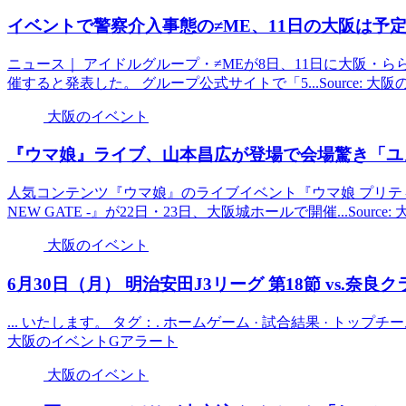
イベント
で警察介入事態の≠ME、11日の
大阪
は予定
ニュース｜ アイドルグループ・≠MEが8日、11日に大阪・ら
催すると発表した。 グループ公式サイトで「5...Source: 
大阪のイベント
『ウマ娘』ライブ、山本昌広が登場で会場驚き「ユ
人気コンテンツ『ウマ娘』のライブイベント『ウマ娘 プリティーダービー 
NEW GATE -』が22日・23日、大阪城ホールで開催...Sourc
大阪のイベント
6月30日（月） 明治安田J3リーグ 第18節 vs.奈良クラ
... いたします。 タグ：. ホームゲーム · 試合結果 · トップチーム 
大阪のイベントGアラート
大阪のイベント