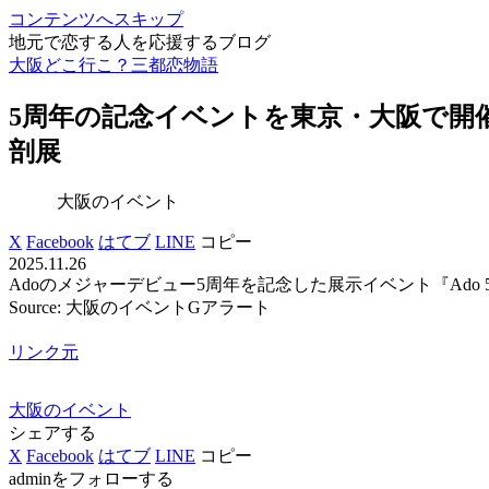
コンテンツへスキップ
地元で恋する人を応援するブログ
大阪どこ行こ？三都恋物語
5周年の記念
イベント
を東京・
大阪
で開
剖展
大阪のイベント
X
Facebook
はてブ
LINE
コピー
2025.11.26
Adoのメジャーデビュー5周年を記念した展示イベント『Ado 5th Anniver
Source: 大阪のイベントGアラート
リンク元
大阪のイベント
シェアする
X
Facebook
はてブ
LINE
コピー
adminをフォローする