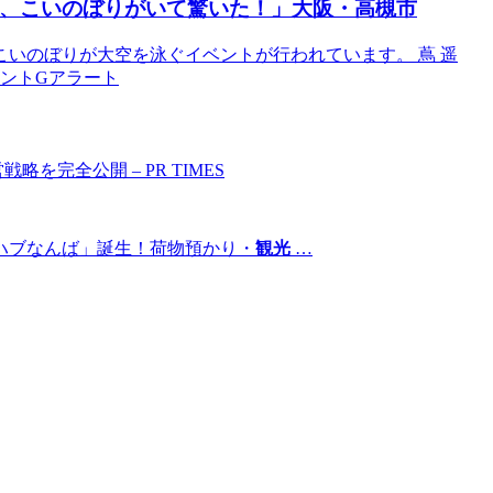
、こいのぼりがいて驚いた！」
大阪
・高槻市
のこいのぼりが大空を泳ぐイベントが行われています。 蔦 遥
イベントGアラート
を完全公開 – PR TIMES
ハブなんば」誕生！荷物預かり・
観光
…