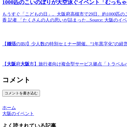
1000匹のこいのぼりが大空泳ぐ
イベント
「むっちゃ
もうすぐ「こどもの日」。大阪府高槻市で29日、約1000匹
香 記者 「たくさんの人の思いが詰まった...Source: 大阪の
【
婚活
のIBJ】少人数の特別セミナー開催。“1年黒字化”の経営戦略
【
大阪
府
大阪
市】旅行者向け複合型サービス拠点「トラベル
コメント
コメントを書き込む
ホーム
大阪のイベント
よく読まれている記事