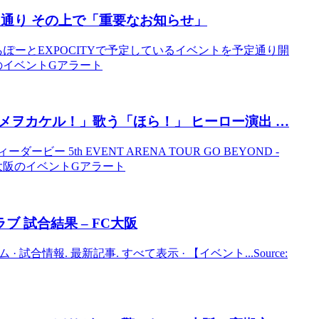
通り その上で「重要なお知らせ」
らぽーとEXPOCITYで予定しているイベントを予定通り開
大阪のイベントGアラート
メヲカケル！」歌う「ほら！」 ヒーロー演出 …
5th EVENT ARENA TOUR GO BEYOND -
e: 大阪のイベントGアラート
ブ 試合結果 – FC
大阪
· 試合情報. 最新記事. すべて表示 · 【イベント...Source: