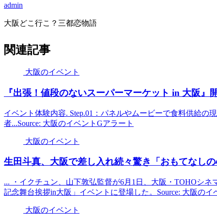
admin
大阪どこ行こ？三都恋物語
関連記事
大阪のイベント
『出張！値段のないスーパーマーケット in
大阪
』開
イベント体験内容. Step.01：パネルやムービーで食料供
者...Source: 大阪のイベントGアラート
大阪のイベント
生田斗真、
大阪
で差し入れ続々驚き「おもてなしの心
... ・イクチュン、山下敦弘監督が6月1日、大阪・TOHO
記念舞台挨拶in大阪」イベントに登場した。Source: 大阪の
大阪のイベント