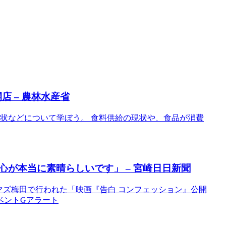
店 – 農林水産省
給の現状などについて学ぼう。 食料供給の現状や、食品が消費
が本当に素晴らしいです」 – 宮崎日日新聞
シネマズ梅田で行われた「映画『告白 コンフェッション』公開
イベントGアラート