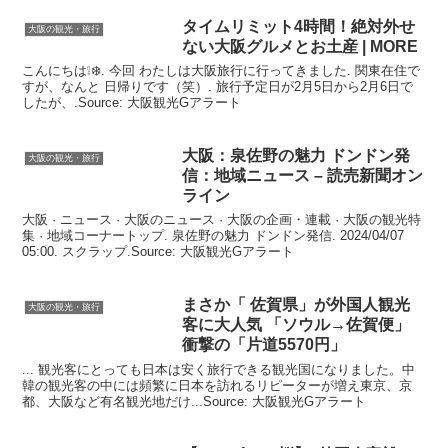
タイムリミット4時間！絶対外せ
大阪の観光・旅行
ない
大阪
グルメとお土産 | MORE
こんにちは❕❄️. 今回 わたしは大阪旅行に行ってきました. 関東在住で
すが、なんと 日帰りです（笑）. 旅行予定日が2月5日から2月6日で
したが、.Source: 大阪観光Gアラート
大阪
：泉佐野の魅力 ドンドン発
大阪の観光・旅行
信：地域ニュース – 読売新聞オン
ライン
大阪 · ニュース · 大阪のニュース · 大阪の企画・連載 · 大阪の観光特
集 · 地域コーナートップ. 泉佐野の魅力 ドンドン発信. 2024/04/07
05:00. スクラップ.Source: 大阪観光Gアラート
まさか「 佐賀県」が外国人
観光
大阪の観光・旅行
客に大人気 「ソウル→佐賀便」
衝撃の「片道5570円」
... 観光客にとっても日本は安く旅行できる観光国になりました。中
韓の観光客の中には頻繁に日本を訪れるリピーターが増え東京、京
都、大阪など有名観光地だけ...Source: 大阪観光Gアラート