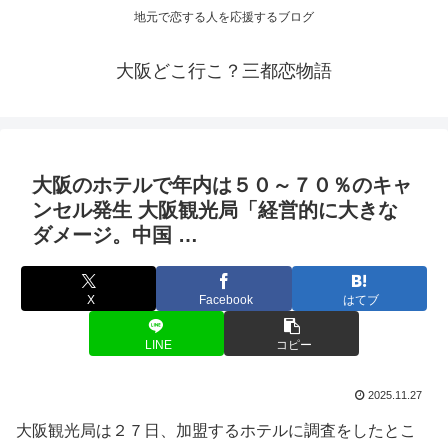
地元で恋する人を応援するブログ
大阪どこ行こ？三都恋物語
大阪
のホテルで年内は５０～７０％のキャ
ンセル発生
大阪観光
局「経営的に大きな
ダメージ。中国 …
X
Facebook
はてブ
LINE
コピー
2025.11.27
大阪観光局は２７日、加盟するホテルに調査をしたとこ