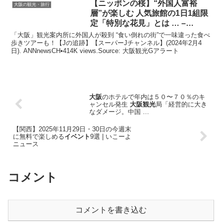
【ニッポンの桜】“外国人富裕
大阪の観光・旅行
層”が楽しむ 人気旅館の1日1組限
定「特別な花見」とは … –
YouTube
「大阪」観光案内所に外国人が殺到 “食い倒れの街”で一味違った食べ
歩きツアーも！【Jの追跡】【スーパーJチャンネル】(2024年2月4
日). ANNnewsCH•414K views.Source: 大阪観光Gアラート
大阪
のホテルで年内は５０〜７０％のキ
ャンセル発生
大阪観光
局「経営的に大き
なダメージ。中国 …
【関西】2025年11月29日・30日の今週末
に無料で楽しめる
イベント
9選 | いこーよ
ニュース
コメント
コメントを書き込む