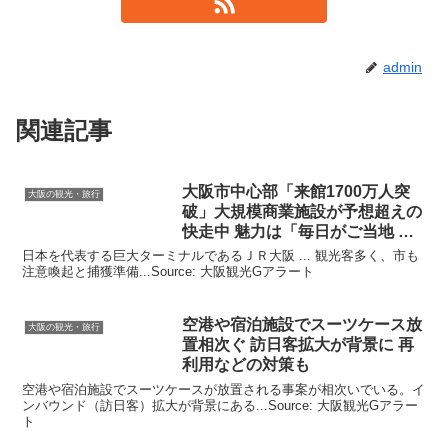
admin
関連記事
大阪
市中心部「来館1700万人突
大阪の観光・旅行
破」大規模商業施設が予想超えの
快走中 魅力は「毎日がご当地 …
日本を代表する巨大ターミナルであるＪＲ大阪 ... 観光客多く、市も
注意喚起と捕獲準備...Source: 大阪観光Gアラート
空港や宿泊施設でスーツケース放
大阪の観光・旅行
置相次ぐ 訪日客拡大が背景に 再
利用などの対策も
空港や宿泊施設でスーツケースが放置される事案が相次いでいる。イ
ンバウンド（訪日客）拡大が背景にある...Source: 大阪観光Gアラー
ト