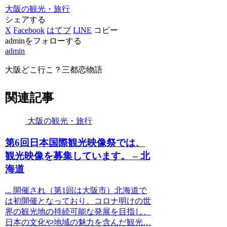
大阪の観光・旅行
シェアする
X
Facebook
はてブ
LINE
コピー
adminをフォローする
admin
大阪どこ行こ？三都恋物語
関連記事
大阪の観光・旅行
第6回日本国際
観光
映像祭では、
観光
映像を募集しています。 – 北
海道
... 開催され（第1回は大阪市）北海道で
は初開催となっており、コロナ明けの世
界の観光地の持続可能な発展を目指し、
日本の文化や地域の魅力を含んだ観光…