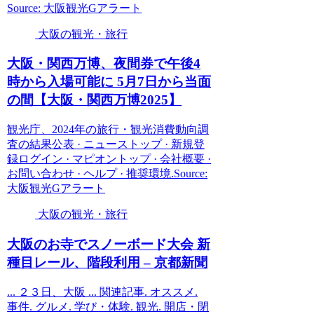
Source: 大阪観光Gアラート
大阪の観光・旅行
大阪
・関西万博、夜間券で午後4
時から入場可能に 5月7日から当面
の間【
大阪
・関西万博2025】
観光庁、2024年の旅行・観光消費動向調
査の結果公表 · ニューストップ · 新規登
録ログイン · マピオントップ · 会社概要 ·
お問い合わせ · ヘルプ · 推奨環境.Source:
大阪観光Gアラート
大阪の観光・旅行
大阪
のお寺でスノーボード大会 新
種目レール、階段利用 – 京都新聞
... ２３日、大阪 ... 関連記事. オススメ.
事件. グルメ. 学び・体験. 観光. 開店・閉