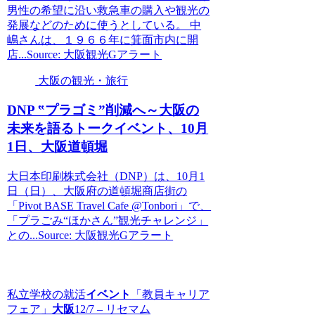
男性の希望に沿い救急車の購入や観光の
発展などのために使うとしている。 中
嶋さんは、１９６６年に箕面市内に開
店...Source: 大阪観光Gアラート
大阪の観光・旅行
DNP ‟プラゴミ”削減へ～
大阪
の
未来を語るトークイベント、10月
1日、
大阪
道頓堀
大日本印刷株式会社（DNP）は、10月1
日（日）、大阪府の道頓堀商店街の
「Pivot BASE Travel Cafe @Tonbori」で、
「プラごみ“ほかさん”観光チャレンジ」
との...Source: 大阪観光Gアラート
私立学校の就活
イベント
「教員キャリア
フェア」
大阪
12/7 – リセマム