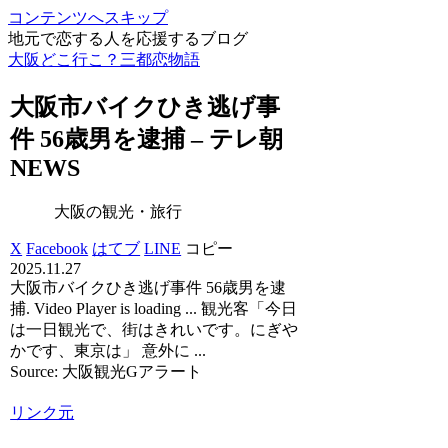
コンテンツへスキップ
地元で恋する人を応援するブログ
大阪どこ行こ？三都恋物語
大阪
市バイクひき逃げ事
件 56歳男を逮捕 – テレ朝
NEWS
大阪の観光・旅行
X
Facebook
はてブ
LINE
コピー
2025.11.27
大阪市バイクひき逃げ事件 56歳男を逮
捕. Video Player is loading ... 観光客「今日
は一日観光で、街はきれいです。にぎや
かです、東京は」 意外に ...
Source: 大阪観光Gアラート
リンク元