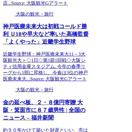
店...Source: 大阪観光Gアラート
大阪の観光・旅行
神戸医療未来大は初戦コールド勝
利 Ｕ18や早大など率いた高橋監督
「よくやった」近畿学生野球
近畿学生野球：神戸医療未来大11－3大
阪観光大＞◇1日◇第1節1回戦◇大阪シ
ティ信用金庫スタジアム. 今年の春季リ
ーグから1部に昇格し、今春は3位の神戸
医療未来大...Source: 大阪観光Gアラート
大阪の観光・旅行
金の延べ板、２・８億円寄贈
大
阪
・箕面市に８７歳男性 | 全国の
ニュース – 福井新聞
約５０年かけて築いた財産といい、市は