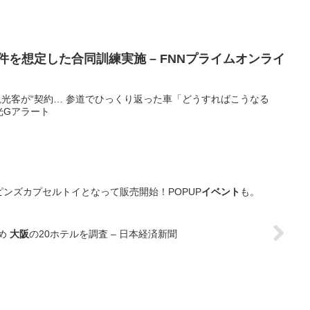
件を想定した合同訓練実施 – FNNプライムオンライ
 ... 観光客が“契約… 参道でひっくり返った車「どうすればこうなる
観光Gアラート
がピンズカプセルトイとなって販売開始！POPUP
イベント
も。
やめ
大阪
の20ホテルを調査 – 日本経済新聞