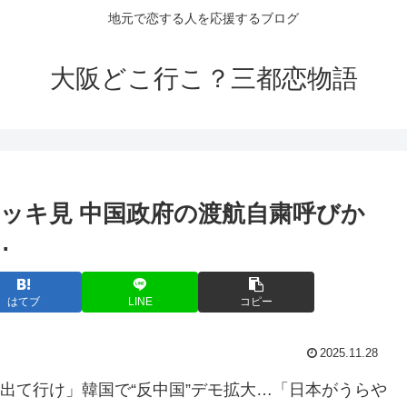
地元で恋する人を応援するブログ
大阪どこ行こ？三都恋物語
イッキ見 中国政府の渡航自粛呼びか
…
はてブ
LINE
コピー
2025.11.28
「中国人出て行け」韓国で“反中国”デモ拡大…「日本がうらや