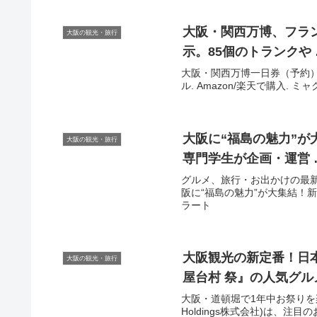
大阪
・関西万博、フラ
大阪の観光・旅行
示。85個のトランクや 
大阪・関西万博一日券（予約）楽
ル. Amazon/楽天で購入. ミ
大阪
に“福島の魅力”
大阪の観光・旅行
専門学生が企画・運営 
グルメ、旅行・お出かけの最新
阪に“福島の魅力”が大集結！新米
ラート
大阪観光
の新定番！日
大阪の観光・旅行
屋台村 祭』の人気グル
大阪・道頓堀で1年中お祭りを楽
Holdings株式会社)は、注目の