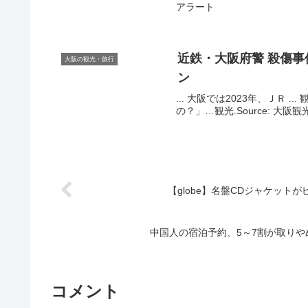
アラート
近鉄・
大阪
府警 殺傷事
大阪の観光・旅行
ン
... 大阪では2023年、ＪＲ
の？」…観光.Source: 大阪
【globe】名盤CDジャケット
中国人の宿泊予約、5～7割が取り
コメント