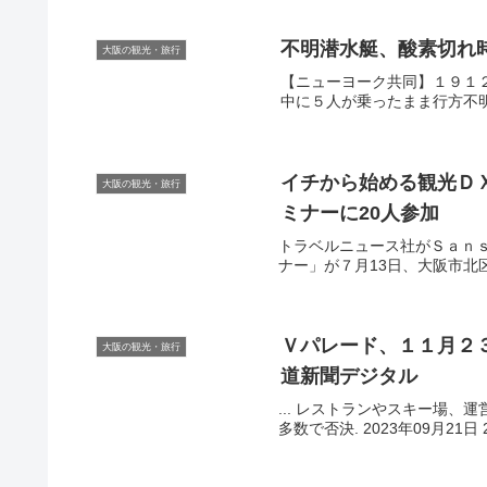
不明潜水艇、酸素切れ時
大阪の観光・旅行
【ニューヨーク共同】１９１
中に５人が乗ったまま行方不明に
イチから始める
観光
Ｄ
大阪の観光・旅行
ミナーに20人参加
トラベルニュース社がＳａｎ
ナー」が７月13日、大阪市北区の
Ｖパレード、１１月２
大阪の観光・旅行
道新聞デジタル
... レストランやスキー場、
多数で否決. 2023年09月21日 