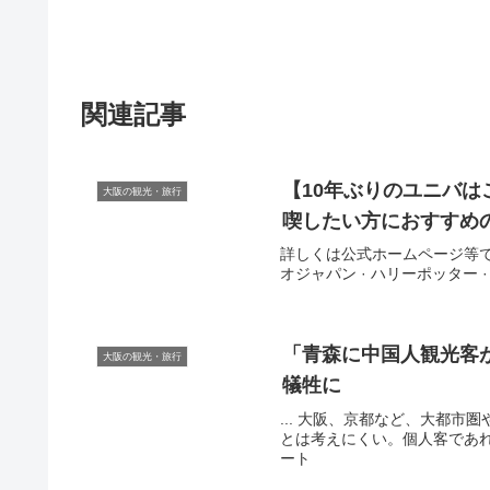
関連記事
【10年ぶりのユニバ
大阪の観光・旅行
喫したい方におすすめの
詳しくは公式ホームページ等でご
オジャパン · ハリーポッター · ユ
「青森に中国人
観光
客
大阪の観光・旅行
犠牲に
... 大阪、京都など、大都
とは考えにくい。個人客であれば
ート