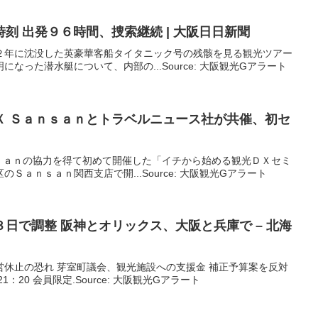
刻 出発９６時間、捜索継続 |
大阪
日日新聞
２年に沈没した英豪華客船タイタニック号の残骸を見る観光ツアー
なった潜水艇について、内部の...Source: 大阪観光Gアラート
Ｘ Ｓａｎｓａｎとトラベルニュース社が共催、初セ
ｓａｎの協力を得て初めて開催した「イチから始める観光ＤＸセミ
Ｓａｎｓａｎ関西支店で開...Source: 大阪観光Gアラート
３日で調整 阪神とオリックス、
大阪
と兵庫で – 北海
運営休止の恐れ 芽室町議会、観光施設への支援金 補正予算案を反対
21：20 会員限定.Source: 大阪観光Gアラート