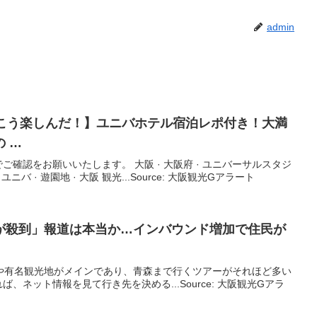
admin
はこう楽しんだ！】ユニバホテル宿泊レポ付き！大満
 …
確認をお願いいたします。 大阪 · 大阪府 · ユニバーサルスタジ
ニバ · 遊園地 · 大阪 観光...Source: 大阪観光Gアラート
が殺到」報道は本当か…インバウンド増加で住民が
市圏や有名観光地がメインであり、青森まで行くツアーがそれほど多い
、ネット情報を見て行き先を決める...Source: 大阪観光Gアラ