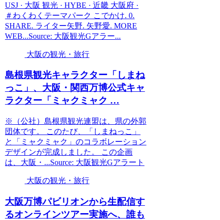
USJ · 大阪 観光 · HYBE · 近畿 大阪府 ·
＃わくわくテーマパーク こでかけ. 0.
SHARE. ライター矢野. 矢野愛. MORE
WEB...Source: 大阪観光Gアラー...
大阪の観光・旅行
島根県
観光
キャラクター「しまね
っこ」、
大阪
・関西万博公式キャ
ラクター「ミャクミャク …
※（公社）島根県観光連盟は、県の外郭
団体です。 このたび、「しまねっこ」
と「ミャクミャク」のコラボレーション
デザインが完成しました。 この企画
は、大阪・...Source: 大阪観光Gアラート
大阪の観光・旅行
大阪
万博パビリオンから生配信す
るオンラインツアー実施へ、誰も