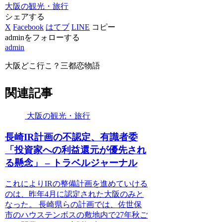
大阪の観光・旅行
シェアする
X
Facebook
はてブ
LINE
コピー
adminをフォローする
admin
大阪どこ行こ？三都恋物語
関連記事
大阪の観光・旅行
長崎IR計画の不認定、有識者委
「投資家への利益還元が優先され
る懸念」 – トラベルジャーナル
これによりIRの整備計画を進めていける
のは、昨年4月に認定された大阪のみと
なった。 長崎県らの計画では、佐世保
市のハウステンボスの敷地内で27年秋ご