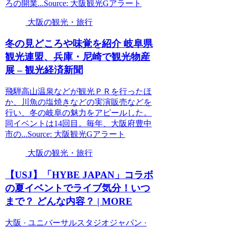
ろの開業...Source: 大阪観光Gアラート
大阪の観光・旅行
冬の見どころや味覚を紹介 岐阜県
観光
連盟、兵庫・尼崎で
観光
物産
展 –
観光
経済新聞
飛騨高山温泉などが観光ＰＲを行ったほ
か、川魚の塩焼きなどの実演販売などを
行い、冬の岐阜の魅力をアピールした。
同イベントは14回目。毎年、大阪府豊中
市の...Source: 大阪観光Gアラート
大阪の観光・旅行
【USJ】「HYBE JAPAN」コラボ
の夏イベントでライブ気分！いつ
まで？ どんな内容？ | MORE
大阪 · ユニバーサルスタジオジャパン ·