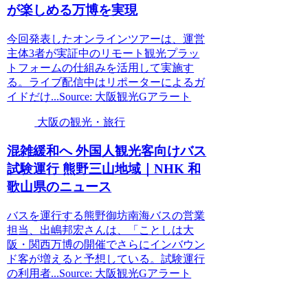
が楽しめる万博を実現
今回発表したオンラインツアーは、運営
主体3者が実証中のリモート観光プラッ
トフォームの仕組みを活用して実施す
る。ライブ配信中はリポーターによるガ
イドだけ...Source: 大阪観光Gアラート
大阪の観光・旅行
混雑緩和へ 外国人
観光
客向けバス
試験運行 熊野三山地域｜NHK 和
歌山県のニュース
バスを運行する熊野御坊南海バスの営業
担当、出嶋邦宏さんは、「ことしは大
阪・関西万博の開催でさらにインバウン
ド客が増えると予想している。試験運行
の利用者...Source: 大阪観光Gアラート