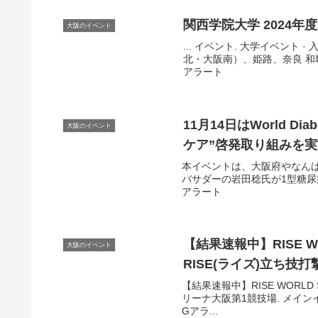
関西学院大学 2024
大阪のイベント
... イベント. 大学イベント ·
北・大阪南）、姫路、奈良 和歌
アラート
11月14日はWorld Di
大阪のイベント
ケア”啓発取り組みを
本イベントは、大阪府やなん
バサダーの岩田稔氏が1型糖尿病
アラート
【結果速報中】RISE WO
大阪のイベント
RISE(ライズ)立ち技打
【結果速報中】RISE WORLD S
リーナ大阪第1競技場. メインイベン
Gアラ...