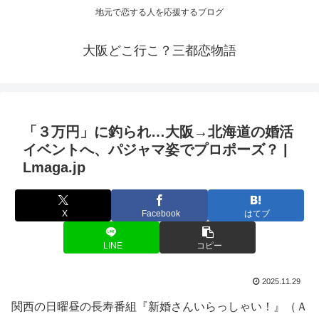
地元で恋する人を応援するブログ
大阪どこ行こ？三都恋物語
「３万円」に釣られ…
大阪
→北海道の
婚活
イベントへ、パジャマ姿でプロポーズ？ |
Lmaga.jp
X
Facebook
はてブ
LINE
コピー
2025.11.29
関西の日曜昼の長寿番組『新婚さんいらっしゃい！』（Ａ