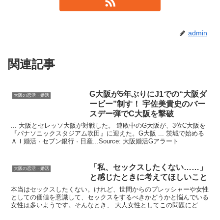
admin
関連記事
G
大阪
が5年ぶりにJ1での“
大阪
ダ
大阪の恋活・婚活
ービー”制す！ 宇佐美貴史のバー
スデー弾でC
大阪
を撃破
... 大阪とセレッソ大阪が対戦した。 連敗中のG大阪が、3位C大阪を
『パナソニックスタジアム吹田』に迎えた。G大阪 ... 茨城で始める
ＡＩ婚活 · セブン銀行 · 日産...Source: 大阪婚活Gアラート
「私、セックスしたくない……」
大阪の恋活・婚活
と感じたときに考えてほしいこと
本当はセックスしたくない。けれど、世間からのプレッシャーや女性
としての価値を意識して、セックスをするべきかどうかと悩んでいる
女性は多いようです。そんなとき、 大人女性としてこの問題にどう
向き合っていくべきなのでしょうか？ 筆者がお答えします...