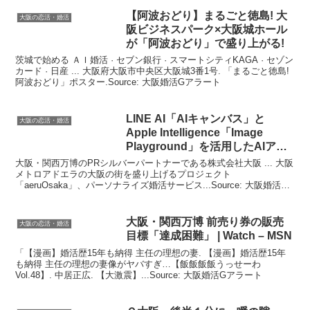
【阿波おどり】まるごと徳島!
大
大阪の恋活・婚活
阪
ビジネスパーク×
大阪
城ホール
が「阿波おどり」で盛り上がる!
茨城で始める ＡＩ婚活 · セブン銀行 · スマートシティKAGA · セゾン
カード · 日産 ... 大阪府大阪市中央区大阪城3番1号. 「まるごと徳島!
阿波おどり」ポスター.Source: 大阪婚活Gアラート
LINE AI「AIキャンバス」と
大阪の恋活・婚活
Apple Intelligence「Image
Playground」を活用したAIアー
ト …
大阪・関西万博のPRシルバーパートナーである株式会社大阪 ... 大阪
メトロアドエラの大阪の街を盛り上げるプロジェクト
「aeruOsaka」、パーソナライズ婚活サービス...Source: 大阪婚活G
アラート
大阪
・関西万博 前売り券の販売
大阪の恋活・婚活
目標「達成困難」 | Watch – MSN
「【漫画】婚活歴15年も納得 主任の理想の妻. 【漫画】婚活歴15年
も納得 主任の理想の妻像がヤバすぎ…【飯飯飯飯うっせーわ
Vol.48】. 中居正広. 【大激震】...Source: 大阪婚活Gアラート