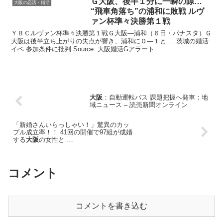
Ｇ
大阪
、後半１分に一瞬の隙…
大阪の恋活・婚活
“飛車角落ち”の浦和に敗戦 ルヴ
ァン杯準々決勝第１戦
ＹＢＣルヴァン杯準々決勝第１戦Ｇ大阪―浦和（６日・パナスタ）Ｇ
大阪は後半立ち上がりの失点が響き、浦和に０―１と ... 茨城の婚活
イベ 参加条件に批判.Source: 大阪婚活Gアラート
大阪
：自動運転バス 課題把握へ発車：地
域ニュース – 読売新聞オンライン
「新婚さんいらっしゃい！」驚異のカッ
プル成立率！！ 41回の開催で97組が成婚
する
大阪
の女性と …
コメント
コメントを書き込む