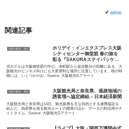
admin
関連記事
ホリデイ・インエクスプレス
大阪
大阪の観光・旅行
シティセンター御堂筋 春の旅を
彩る『SAKURAステイパッケー
ジ …
当ホテルは大阪御堂筋の中心、本町駅から徒歩数分の距離にある、大
阪観光やビジネス向けにも大変便利な場所に位置しています。桜の時
期には、いくつかのお...Source: 大阪観光Gアラート
大阪観光
局と奈良県、過疎地域の
大阪の観光・旅行
誘客増へ協定締結 – 日本経済新聞
大阪観光局と奈良県は14日、観光振興を主な目的とする連携協定を
結んだ。両府県を巡る観光ルートの開発のほか、データの利活用やナ
イトタイム...Source: 大阪観光Gアラート
【ライブ】
大阪
・関西万博閉会式
大阪の観光・旅行