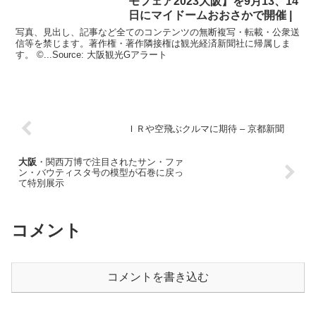
モフェア2023
大阪
】を9月13、14
日にマイドームおおさかで開催 |
写真、見出し、記事など全てのコンテンツの無断複写・転載・公衆送
信等を禁じます。著作権・著作隣接権は観光経済新聞社に帰属しま
す。 ©...Source: 大阪観光Gアラート
ＩＲや空飛ぶクルマに期待 – 京都新聞
大阪
・関西万博で注目されたサン・ファ
ン・バウティスタ号の模型が石巻に戻っ
て特別展示
コメント
コメントを書き込む