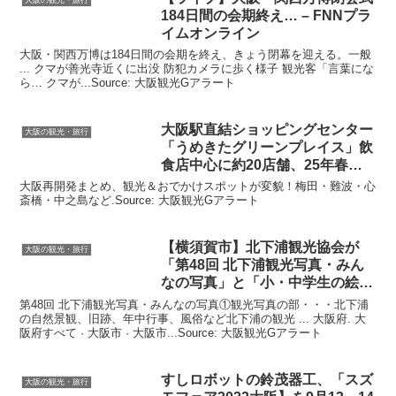
184日間の会期終え… – FNNプラ
イムオンライン
大阪・関西万博は184日間の会期を終え、きょう閉幕を迎える。一般
... クマが善光寺近くに出没 防犯カメラに歩く様子 観光客「言葉にな
ら… クマが...Source: 大阪観光Gアラート
大阪
駅直結ショッピングセンター
大阪の観光・旅行
「うめきたグリーンプレイス」飲
食店中心に約20店舗、25年春開
業
大阪再開発まとめ、観光＆おでかけスポットが変貌！梅田・難波・心
斎橋・中之島など.Source: 大阪観光Gアラート
【横須賀市】北下浦
観光
協会が
大阪の観光・旅行
「第48回 北下浦
観光
写真・みん
なの写真」と「小・中学生の絵画
…
第48回 北下浦観光写真・みんなの写真①観光写真の部・・・北下浦
の自然景観、旧跡、年中行事、風俗など北下浦の観光 ... 大阪府. 大
阪府すべて · 大阪市 · 大阪市...Source: 大阪観光Gアラート
すしロボットの鈴茂器工、「スズ
大阪の観光・旅行