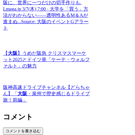
阪に、世界に一つだけの切手作りも.
Lmaga.jp 3/7(木) 7:00 · 大学を「買う」方
法がわからない――透明性あるM＆Aが
進まぬ...Source: 大阪のイベントGアラー
ト
【
大阪
】うめだ阪急 クリスマスマーケ
ット2025とドイツ発「ケーテ・ウォルフ
ァルト」の魅力
阪神高速ドライブチャンネル【どらちゃ
ん】「
大阪
・泉州で歴史感じるドライブ
旅！前編」
コメント
コメントを書き込む