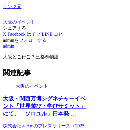
リンク元
大阪のイベント
シェアする
X
Facebook
はてブ
LINE
コピー
adminをフォローする
admin
大阪どこ行こ？三都恋物語
関連記事
大阪のイベント
大阪
・関西万博シグネチャー
イベ
ント
「世界遊び・学びサミット」
にて、「ソロユル」日本発 …
株式会社steAmのプレスリリース（2025