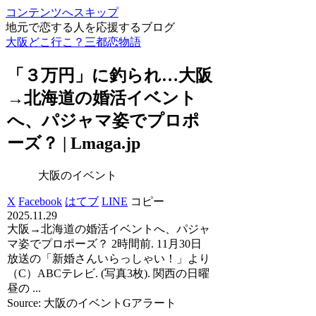
コンテンツへスキップ
地元で恋する人を応援するブログ
大阪どこ行こ？三都恋物語
「３万円」に釣られ…
大阪
→北海道の婚活
イベント
へ、パジャマ姿でプロポ
ーズ？ | Lmaga.jp
大阪のイベント
X
Facebook
はてブ
LINE
コピー
2025.11.29
大阪→北海道の婚活イベントへ、パジャ
マ姿でプロポーズ？ 2時間前. 11月30日
放送の「新婚さんいらっしゃい！」より
（C）ABCテレビ. (写真3枚). 関西の日曜
昼の ...
Source: 大阪のイベントGアラート