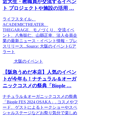
近大生・教職員が交流する
イベン
ト
プロジェクトや施設の活用 …
ライフスタイル、
ACADEMICTHEATER、
THEGARAGE、モノづくり、交流イベ
ント、八角聡仁、山縣正幸、法人会員企
業の最新ニュース・イベント情報・プレ
スリリース...Source: 大阪のイベントGア
ラート
大阪のイベント
【阪急うめだ本店】人気の
イベン
ト
が今年も！ナチュラル＆オーガ
ニックコスメの祭典「Biople …
ナチュラル＆オーガニックコスメの祭典
「Biople FES 2024 OSAKA」. コスメやフ
ード、ゲストによるトークショーやスペ
シャルステージなどお祭り気分で楽しめ