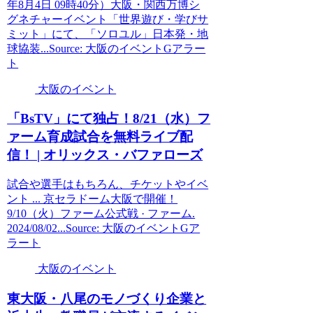
年8月4日 09時40分）大阪・関西万博シ
グネチャーイベント「世界遊び・学びサ
ミット」にて、「ソロユル」日本発・地
球協装...Source: 大阪のイベントGアラー
ト
大阪のイベント
「BsTV」にて独占！8/21（水）フ
ァーム育成試合を無料ライブ配
信！ | オリックス・バファローズ
試合や選手はもちろん、チケットやイベ
ント ... 京セラドーム大阪で開催！
9/10（火）ファーム公式戦 · ファーム.
2024/08/02...Source: 大阪のイベントGア
ラート
大阪のイベント
東
大阪
・八尾のモノづくり企業と