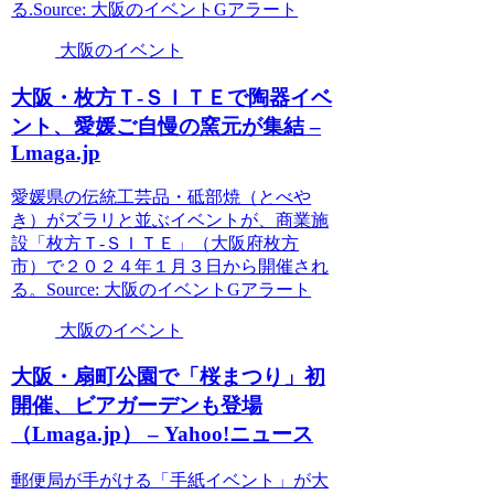
る.Source: 大阪のイベントGアラート
大阪のイベント
大阪
・枚方Ｔ-ＳＩＴＥで陶器
イベ
ント
、愛媛ご自慢の窯元が集結 –
Lmaga.jp
愛媛県の伝統工芸品・砥部焼（とべや
き）がズラリと並ぶイベントが、商業施
設「枚方Ｔ-ＳＩＴＥ」（大阪府枚方
市）で２０２４年１月３日から開催され
る。Source: 大阪のイベントGアラート
大阪のイベント
大阪
・扇町公園で「桜まつり」初
開催、ビアガーデンも登場
（Lmaga.jp） – Yahoo!ニュース
郵便局が手がける「手紙イベント」が大