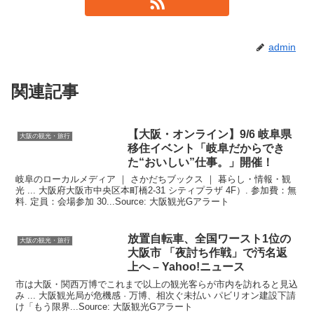
admin
関連記事
【
大阪
・オンライン】9/6 岐阜県
大阪の観光・旅行
移住イベント「岐阜だからでき
た“おいしい”仕事。」開催！
岐阜のローカルメディア ｜ さかだちブックス ｜ 暮らし・情報・観
光 ... 大阪府大阪市中央区本町橋2-31 シティプラザ 4F）. 参加費：無
料. 定員：会場参加 30...Source: 大阪観光Gアラート
放置自転車、全国ワースト1位の
大阪の観光・旅行
大阪
市 「夜討ち作戦」で汚名返
上へ – Yahoo!ニュース
市は大阪・関西万博でこれまで以上の観光客らが市内を訪れると見込
み ... 大阪観光局が危機感 · 万博、相次ぐ未払い パビリオン建設下請
け「もう限界...Source: 大阪観光Gアラート