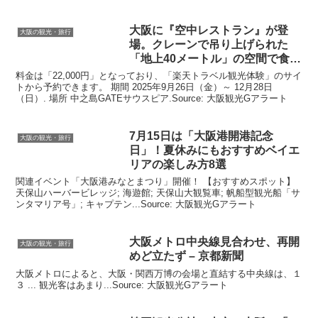
大阪
に『空中レストラン』が登
大阪の観光・旅行
場。クレーンで吊り上げられた
「地上40メートル」の空間で食体
験
料金は「22,000円」となっており、「楽天トラベル観光体験」のサイ
トから予約できます。 期間 2025年9月26日（金）～ 12月28日
（日）. 場所 中之島GATEサウスピア.Source: 大阪観光Gアラート
7月15日は「
大阪
港開港記念
大阪の観光・旅行
日」！夏休みにもおすすめベイエ
リアの楽しみ方8選
関連イベント「大阪港みなとまつり」開催！ 【おすすめスポット】
天保山ハーバービレッジ; 海遊館; 天保山大観覧車; 帆船型観光船「サ
ンタマリア号」; キャプテン...Source: 大阪観光Gアラート
大阪
メトロ中央線見合わせ、再開
大阪の観光・旅行
めど立たず – 京都新聞
大阪メトロによると、大阪・関西万博の会場と直結する中央線は、１
３ ... 観光客はあまり...Source: 大阪観光Gアラート