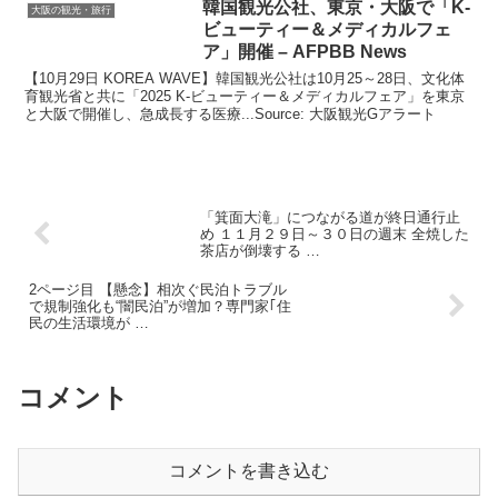
韓国
観光
公社、東京・
大阪
で「K-
大阪の観光・旅行
ビューティー＆メディカルフェ
ア」開催 – AFPBB News
【10月29日 KOREA WAVE】韓国観光公社は10月25～28日、文化体
育観光省と共に「2025 K-ビューティー＆メディカルフェア」を東京
と大阪で開催し、急成長する医療...Source: 大阪観光Gアラート
「箕面大滝」につながる道が終日通行止
め １１月２９日～３０日の週末 全焼した
茶店が倒壊する …
2ページ目 【懸念】相次ぐ民泊トラブル
で規制強化も“闇民泊”が増加？専門家｢住
民の生活環境が …
コメント
コメントを書き込む