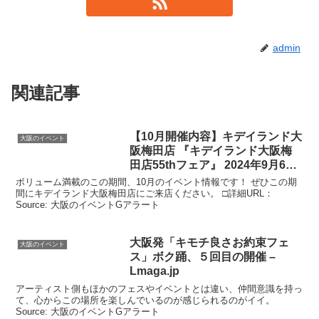
admin
関連記事
【10月開催内容】キデイランド
大
大阪のイベント
阪
梅田店 『キデイランド
大阪
梅
田店55thフェア』 2024年9月6日
…
ボリューム満載のこの期間、10月のイベント情報です！ ぜひこの期
間にキデイランド大阪梅田店にご来店ください。 □詳細URL：
Source: 大阪のイベントGアラート
大阪
発「キモチ良さお約束フェ
大阪のイベント
ス」ボク踊、５回目の開催 –
Lmaga.jp
アーティスト側もほかのフェスやイベントとは違い、仲間意識を持っ
て、心からこの場所を楽しんでいるのが感じられるのがイイ。
Source: 大阪のイベントGアラート