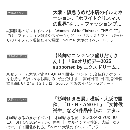
大阪
・阪急うめだ本店のイルミネ
大阪のイベント
ーション、“ホワイトクリスマス
の世界”を … – ファッションプレ
ス
期間限定のギフトイベント「Warmest White Christmas THE GIFT」
では、ファッション雑貨やスイーツなど、クリスマスギフトにぴった
りのアイテムを週替わりで展開...Source: 大阪のイベントGアラート
【装飾やコンテンツ盛りだくさ
大阪のイベント
ん！】「Bsオリ姫デー2025
supported by エクスドリーム不
動産
京セラドーム大阪 2階 BsSQUARE開催イベント. 試合観戦チケット
をお持ちでない方もお楽しみいただけます！ 実施日程. 日 程, 試合開
始 時間. 6月27日（金）, 11...Source: 大阪のイベントGアラート
「杉崎ゆきる展」横浜・
大阪
で開
大阪のイベント
催、「D・N・ANGEL」「女神候
補生」など4作品中心に – ナタリ
ー
杉崎ゆきるの展示イベント「杉崎ゆきる展 ～SUGISAKI YUKIRU
EXHIBITION 2024～」が、神奈川・マルイシティ横浜、大阪・なん
ばマルイで開催される。Source: 大阪のイベントGアラート