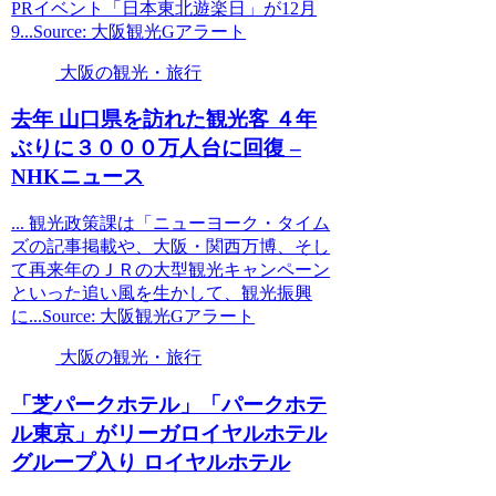
PRイベント「日本東北遊楽日」が12月
9...Source: 大阪観光Gアラート
大阪の観光・旅行
去年 山口県を訪れた
観光
客 ４年
ぶりに３０００万人台に回復 –
NHKニュース
... 観光政策課は「ニューヨーク・タイム
ズの記事掲載や、大阪・関西万博、そし
て再来年のＪＲの大型観光キャンペーン
といった追い風を生かして、観光振興
に...Source: 大阪観光Gアラート
大阪の観光・旅行
「芝パークホテル」「パークホテ
ル東京」がリーガロイヤルホテル
グループ入り ロイヤルホテル