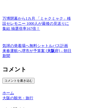
万博閉幕から1カ月 「ミャクミャク」移
設セレモニー 1000人が最後の見送りに
集結 抽選倍率167倍！
気球の発着場へ無料シャトルバス計画
来春運航へ堺市が予算案 [
大阪
府] – 朝日
新聞
コメント
コメントを書き込む
ホーム
大阪の観光・旅行