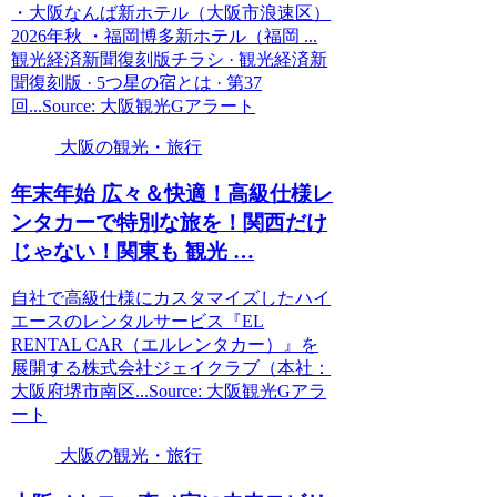
・大阪なんば新ホテル（大阪市浪速区）
2026年秋 ・福岡博多新ホテル（福岡 ...
観光経済新聞復刻版チラシ · 観光経済新
聞復刻版 · 5つ星の宿とは · 第37
回...Source: 大阪観光Gアラート
大阪の観光・旅行
年末年始 広々＆快適！高級仕様レ
ンタカーで特別な旅を！関西だけ
じゃない！関東も
観光
…
自社で高級仕様にカスタマイズしたハイ
エースのレンタルサービス『EL
RENTAL CAR（エルレンタカー）』を
展開する株式会社ジェイクラブ（本社：
大阪府堺市南区...Source: 大阪観光Gアラ
ート
大阪の観光・旅行