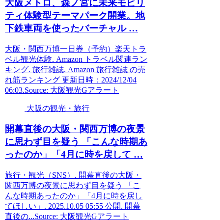
大阪
メトロ、森ノ宮に未来モビリ
ティ体験型テーマパーク開業。地
下鉄車両を使ったバーチャル …
大阪・関西万博一日券（予約）楽天トラ
ベル観光体験. Amazon トラベル関連ラン
キング. 旅行雑誌. Amazon 旅行雑誌 の売
れ筋ランキング 更新日時：2024/12/04
06:03.Source: 大阪観光Gアラート
大阪の観光・旅行
開幕直後の
大阪
・関西万博の夜景
に思わず目を疑う 「こんな時期あ
ったのか」「4月に時を戻して …
旅行・観光（SNS）. 開幕直後の大阪・
関西万博の夜景に思わず目を疑う 「こ
んな時期あったのか」「4月に時を戻し
てほしい」. 2025.10.05 05:55 公開. 開幕
直後の...Source: 大阪観光Gアラート