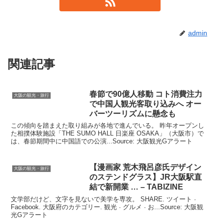
admin
関連記事
春節で90億人移動 コト消費注力
大阪の観光・旅行
で中国人
観光
客取り込みへ オー
バーツーリズムに懸念も
この傾向を踏まえた取り組みが各地で進んでいる。 昨年オープンし
た相撲体験施設「THE SUMO HALL 日楽座 OSAKA」（大阪市）で
は、春節期間中に中国語での公演...Source: 大阪観光Gアラート
【漫画家 荒木飛呂彦氏デザイン
大阪の観光・旅行
のステンドグラス】JR
大阪
駅直
結で新開業 … – TABIZINE
文学部だけど、文字を見ないで美学を専攻。 SHARE. ツイート ·
Facebook. 大阪府のカテゴリー. 観光 · グルメ · お...Source: 大阪観
光Gアラート