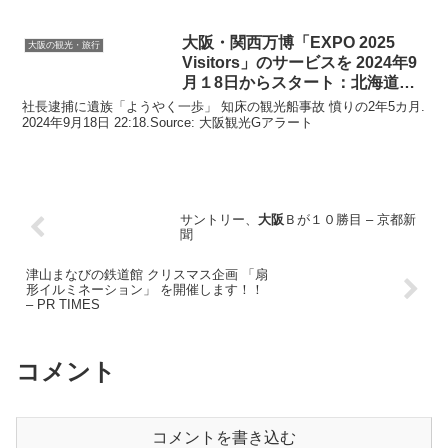
大阪
・関西万博「EXPO 2025
大阪の観光・旅行
Visitors」のサービスを 2024年9
月１8日からスタート：北海道新
聞 …
社長逮捕に遺族「ようやく一歩」 知床の観光船事故 憤りの2年5カ月.
2024年9月18日 22:18.Source: 大阪観光Gアラート
サントリー、
大阪
Ｂが１０勝目 – 京都新
聞
津山まなびの鉄道館 クリスマス企画 「扇
形イルミネーション」 を開催します！！
– PR TIMES
コメント
コメントを書き込む