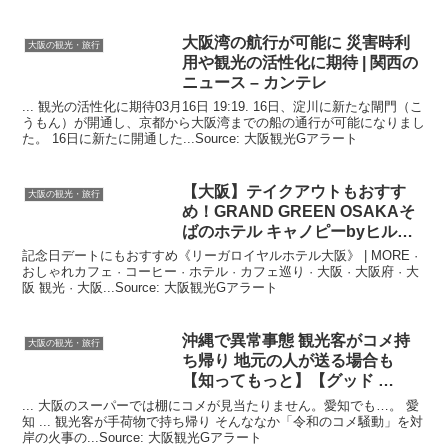
大阪
湾の航行が可能に 災害時利
大阪の観光・旅行
用や
観光
の活性化に期待 | 関西の
ニュース – カンテレ
... 観光の活性化に期待03月16日 19:19. 16日、淀川に新たな閘門（こ
うもん）が開通し、京都から大阪湾までの船の通行が可能になりまし
た。 16日に新たに開通した...Source: 大阪観光Gアラート
【
大阪
】テイクアウトもおすす
大阪の観光・旅行
め！GRAND GREEN OSAKAそ
ばのホテル キャノピーbyヒルト
ン …
記念日デートにもおすすめ《リーガロイヤルホテル大阪》 | MORE ·
おしゃれカフェ · コーヒー · ホテル · カフェ巡り · 大阪 · 大阪府 · 大
阪 観光 · 大阪...Source: 大阪観光Gアラート
沖縄で異常事態
観光
客がコメ持
大阪の観光・旅行
ち帰り 地元の人が送る場合も
【知ってもっと】【グッド …
... 大阪のスーパーでは棚にコメが見当たりません。愛知でも…。 愛
知 ... 観光客が手荷物で持ち帰り そんななか「令和のコメ騒動」を対
岸の火事の...Source: 大阪観光Gアラート