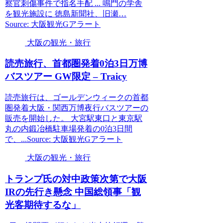
察官刺傷事件で指名手配 ... 鳴門の学舎
を観光施設に 徳島新聞社、旧瀬…
Source: 大阪観光Gアラート
大阪の観光・旅行
読売旅行、首都圏発着0泊3日万博
バスツアー GW限定 – Traicy
読売旅行は、ゴールデンウィークの首都
圏発着大阪・関西万博夜行バスツアーの
販売を開始した。 大宮駅東口と東京駅
丸の内鍛冶橋駐車場発着の0泊3日間
で、...Source: 大阪観光Gアラート
大阪の観光・旅行
トランプ氏の対中政策次第で
大阪
IRの先行き懸念 中国総領事「
観
光
客期待するな」