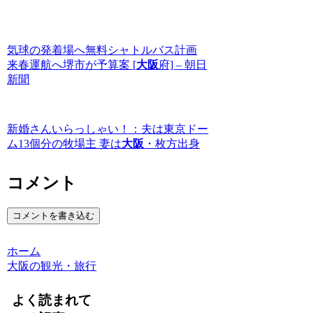
気球の発着場へ無料シャトルバス計画
来春運航へ堺市が予算案 [
大阪
府] – 朝日
新聞
新婚さんいらっしゃい！：夫は東京ドー
ム13個分の牧場主 妻は
大阪
・枚方出身
コメント
コメントを書き込む
ホーム
大阪の観光・旅行
よく読まれて