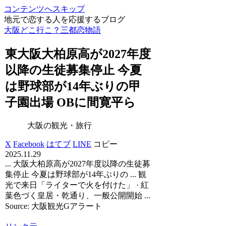
コンテンツへスキップ
地元で恋する人を応援するブログ
大阪どこ行こ？三都恋物語
東
大阪
大柏原高が2027年度
以降の生徒募集停止 今夏
は野球部が14年ぶりの甲
子園出場 OBに間寛平ら
大阪の観光・旅行
X
Facebook
はてブ
LINE
コピー
2025.11.29
... 大阪大柏原高が2027年度以降の生徒募
集停止 今夏は野球部が14年ぶりの ... 観
光で来日「ライターで火を付けた」 · 紅
葉色づく皇居・乾通り、一般公開開始 ...
Source: 大阪観光Gアラート