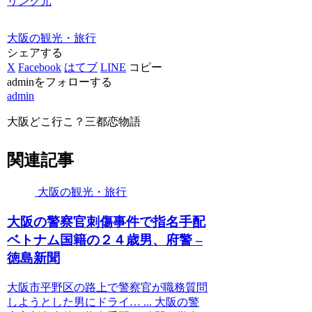
リンク元
大阪の観光・旅行
シェアする
X
Facebook
はてブ
LINE
コピー
adminをフォローする
admin
大阪どこ行こ？三都恋物語
関連記事
大阪の観光・旅行
大阪
の警察官刺傷事件で指名手配
ベトナム国籍の２４歳男、府警 –
徳島新聞
大阪市平野区の路上で警察官が職務質問
しようとした男にドライ… ... 大阪の警