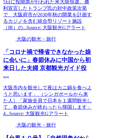
5日に投開票が行われた米大統領選。勝
利宣言したトランプ氏の対中政策次第
で、大阪府市が2030年秋の開業を計画す
るカジノを含む統合型リゾート施設
（IR）の...Source: 大阪観光Gアラート
大阪の観光・旅行
「コロナ禍で帰省できなかった娘
に会いに」春節休みに中国から初
来日した夫婦 京都
観光
ガイド役
…
大阪市内を観光して夜はカニ鍋を食べよ
うと思います」 （シンガポールから来
た人）「家族全員で日本を１週間観光し
て、春節休みが終わったら帰国します」
4...Source: 大阪観光Gアラート
大阪の観光・旅行