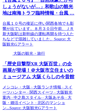
【台風１０号】「自然現象だから
しょうがないが…」和歌山の
観光
地は南海トラフ臨時情報・台風 …
台風１０号の接近に伴い関西各地でも影
響が出ています。８月３０日午前、ＪＲ
新大阪駅は新幹線の運転再開を待つ人た
ちなどで混雑していました。Source: 大
阪観光Gアラート
大阪の観光・旅行
「歴史目撃型XR
大阪
百世」の企
画展が登場！＠
大阪
市立住まいの
ミュージアム
大阪
くらしの今昔館
メシコレ・大阪 · 大阪ランチ情報 · スイ
ーツハンター · 関西スイーツ · 大阪観光
案内 · 中之島スタイル · 大阪あそ歩 · 大
阪・婚活イベント · 北区のマンショ
ン...Source: 大阪観光Gアラート