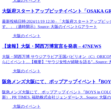
大阪のイベント
大阪
府スタートアップピッチ
イベント
「OSAKA G
最新投稿日時:2024/11/19 12:30 - 「大阪府スタートアップピ
す。」（適時開示）Source: 大阪のイベントGアラート
大阪のイベント
【速報】
大阪
・関西万博宣言を発表 – 47NEWS
大阪・関西万博 サウジアラビア王国パビリオン（C）ORICON 
らにイベント…【概要】“サウジ女性が経験を語る”...Source
大阪のイベント
阪急メンズ
大阪
にて、ポップアップ
イベント
『BOY
阪急メンズ大阪にて、ポップアップイベント『BOYS in COLORS b
新）. PR TIMES. 福助株式会社ジェンダーレス...Source: 大阪
大阪のイベント