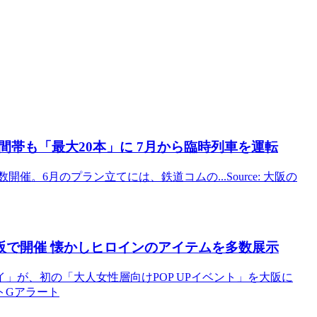
間帯も「最大20本」に 7月から臨時列車を運転
開催。6月のプラン立てには、鉄道コムの...Source: 大阪の
阪
で開催 懐かしヒロインのアイテムを多数展示
」が、初の「大人女性層向けPOP UPイベント」を大阪に
ントGアラート