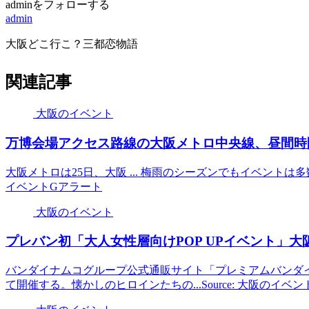
adminをフォローする
admin
大阪どこ行こ？三都恋物語
関連記事
大阪のイベント
万博会場アクセス路線の
大阪
メトロ中央線、昼間時
大阪メトロは25日、大阪 ... 梅雨のシーズンでもイベントは多数
イベントGアラート
大阪のイベント
プレバン初「大人女性層向けPOP UP
イベント
」
大
バンダイナムコグループ公式通販サイト「プレミアムバンダイ
て開催する。懐かしのヒロインたちの...Source: 大阪のイベ