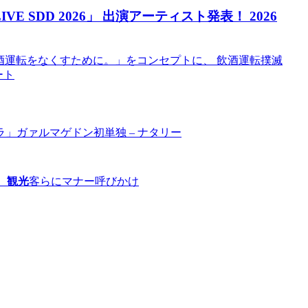
IVE SDD 2026」 出演アーティスト発表！ 2026
飲酒運転をなくすために。」をコンセプトに、 飲酒運転撲滅
ート
ラ」ガァルマゲドン初単独 – ナタリー
」
観光
客らにマナー呼びかけ