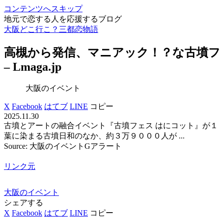
コンテンツへスキップ
地元で恋する人を応援するブログ
大阪どこ行こ？三都恋物語
高槻から発信、マニアック！？な古墳
– Lmaga.jp
大阪のイベント
X
Facebook
はてブ
LINE
コピー
2025.11.30
古墳とアートの融合イベント『古墳フェス はにコット』が
葉に染まる古墳日和のなか、約３万９０００人が ...
Source: 大阪のイベントGアラート
リンク元
大阪のイベント
シェアする
X
Facebook
はてブ
LINE
コピー