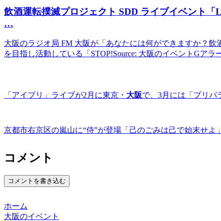
飲酒運転撲滅プロジェクト SDD ライブ
イベント
「L
…
大阪のラジオ局 FM 大阪が「あなたには何ができますか？
を目指し活動している「STOP!Source: 大阪のイベントGアラ
「アイプリ」ライブが2月に東京・
大阪
で、3月には「プリパ
京都市右京区の嵐山に“侍”が登場「己のごみは己で始末せよ
コメント
コメントを書き込む
ホーム
大阪のイベント