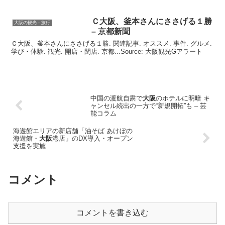
Ｃ
大阪
、釜本さんにささげる１勝
大阪の観光・旅行
– 京都新聞
Ｃ大阪、釜本さんにささげる１勝. 関連記事. オススメ. 事件. グルメ.
学び・体験. 観光. 開店・閉店. 京都...Source: 大阪観光Gアラート
中国の渡航自粛で
大阪
のホテルに明暗 キ
ャンセル続出の一方で“新規開拓”も – 芸
能コラム
海遊館エリアの新店舗「油そば あけぼの
海遊館・
大阪
港店」のDX導入・オープン
支援を実施
コメント
コメントを書き込む