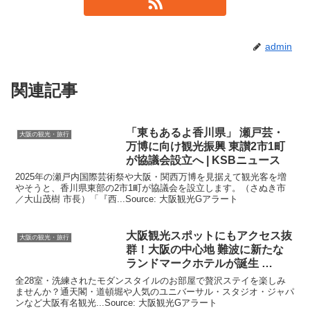
admin
関連記事
「東もあるよ香川県」 瀬戸芸・
大阪の観光・旅行
万博に向け
観光
振興 東讃2市1町
が協議会設立へ | KSBニュース
2025年の瀬戸内国際芸術祭や大阪・関西万博を見据えて観光客を増
やそうと、香川県東部の2市1町が協議会を設立します。（さぬき市
／大山茂樹 市長）「『西...Source: 大阪観光Gアラート
大阪観光
スポットにもアクセス抜
大阪の観光・旅行
群！
大阪
の中心地 難波に新たな
ランドマークホテルが誕生 …
全28室・洗練されたモダンスタイルのお部屋で贅沢ステイを楽しみ
ませんか？通天閣・道頓堀や人気のユニバーサル・スタジオ・ジャパ
ンなど大阪有名観光...Source: 大阪観光Gアラート