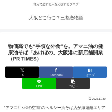
地元で恋する人を応援するブログ
大阪どこ行こ？三都恋物語
物価高でも“手頃な外食”を。アマニ油の健
康油そば「あけぼの」
大阪
港に新店舗開業
（PR TIMES）
X
Facebook
はてブ
LINE
コピー
2025.11.30
"アマニ油×和の空間"のヘルシー油そば店が海遊館エリア