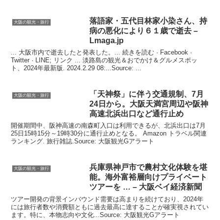
落語家・五代目林家小染さん、持
大阪の観光・旅行
病の悪化により６１歳で逝去 –
Lmaga.jp
... 大阪市内で逝去したと発表した。... 続きを読む · Facebook ·
Twitter · LINE; リンク ... 淡路島の観光＆おでかけ＆グルメスポッ
ト、2024年最新版. 2024.2.29 08:...Source: ...
「天神祭」に伴う交通規制、7月
大阪の観光・旅行
24日から。
大阪
天満宮周辺や阪神
高速北浜出口など通行止め
開催期間中、阪神高速の南森町入口は利用できるが、北浜出口は7月
25日15時15分～19時30分に通行止めとなる。 Amazon トラベル関連
ランキング. 旅行雑誌.Source: 大阪観光Gアラート
兵庫県神戸市で農村文化体験を堪
大阪の観光・旅行
能。海外富裕層向けプライベート
ツアーを … –
大阪
ベイ経済新聞
ツアー開発の背景インバウンド需要は高まりを続けており、2024年
には旅行者数や消費額ともに過去最高に達することが確実視されてい
ます。特に、本物志向や文化...Source: 大阪観光Gアラート