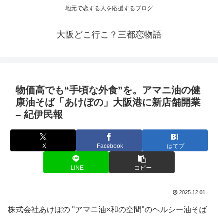
地元で恋する人を応援するブログ
大阪どこ行こ？三都恋物語
物価高でも“手頃な外食”を。アマニ油の健
康油そば「あけぼの」
大阪
港に新店舗開業
– 紀伊民報
X
Facebook
はてブ
LINE
コピー
2025.12.01
株式会社あけぼの "アマニ油×和の空間"のヘルシー油そば