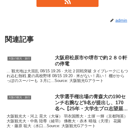
admin
関連記事
大阪
府松原市や堺市で約２８０軒
大阪の観光・旅行
の停電
... 観光地は大混乱 08/15 19:26 · 大社２回戦突破 タイブレークにもつ
れ込む熱戦 夏の高校野球 08/15 19:20 · 米がない！高い！ 棚がから
っぽのスーパーも ３月に...Source: 大阪観光Gアラート
大学選手権出場の青森大の190セ
大阪の観光・旅行
ンチ右腕など9名が提出し、170
名へ【25年・大学生プロ志望届
…
大阪観光大・河上 晃大（大塚） 羽衣国際大・土塀 一輝（京都翔英）
大阪観光大・中島 陸尊（綾羽） 佛教大・赤木 晴哉（天理） 花園
大・藤原 聡大（水口...Source: 大阪観光Gアラート