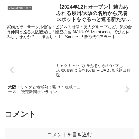
【2024年12月オープン】魅力あ
大阪の観光・旅行
ふれる泉州/
大阪
の名所から穴場
スポットをぐるっと巡る新たな旅
…
家族旅行・サークル合宿・ビジネス研修・友人グループなど、気の合
う仲間と巡る大阪観光に「臨空の宿 MARUYA Izumisano」でひと休
みしませんか？ ... 海あり・山...Source: 大阪観光Gアラート
ミャクミャク 万博会場からの“旅立ち
式”参加者は倍率167倍 – QAB 琉球朝日放
送
大阪
：リングと地域熱く駆け：地域ニュ
ース – 読売新聞オンライン
コメント
コメントを書き込む