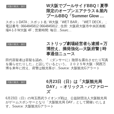
W
大阪
でプールサイドBBQ！夏季
大阪の観光・旅行
限定のオープンエアテラス＆屋内
プールBBQ「Summer Glow …
スポットDATA ; スポット名: W大阪「WET BAR」「WET DECK」 ;
電話番号: 0664845812 0664845812 ; 住所: 大阪府大阪市中央区南船
場4-1-3 W大阪 4F ; 営業時間: 毎日...Sourc...
ストリップ劇場経営者ら逮捕＝万
大阪の観光・旅行
博控え、摘発強化―
大阪
府警 | 時
事通信ニュース
田代容疑者は容疑を認め、「（ダンサーに）陰部を露出させたり写真
を撮らせたりした」と話しているという。 ２０２５年大阪・関西万
博を来年に控え、府警は観光客が...Source: 大阪観光Gアラート
6月23日（日）は「
大阪観光
局
大阪の観光・旅行
DAY」 – オリックス・バファロー
ズ
6月23日（日）の埼玉西武ライオンズ戦は、公益財団法人大阪観光局
がゲームスポンサーとなり「大阪観光局 DAY」として開催いたしま
す。Source: 大阪観光Gアラート