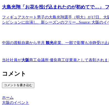
大島光翔「お花を投げ込まれたのが初めてで…」 
フィギュアスケート男子の大島光翔選手（明大）が17日、大
シビションに出演し、新シーズンのフリー...Source: 大阪の
中国の渡航自粛から半月
観光
産業、一部で影響も冷静受け止
当社社員が
大阪
商工会議所 優良商工従業員として表彰されまし
コメント
コメントを書き込む
ホーム
大阪のイベント