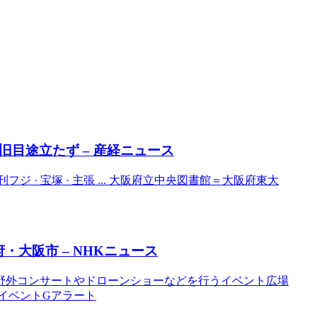
旧目途立たず – 産経ニュース
刊フジ · 宝塚 · 主張 ... 大阪府立中央図書館＝大阪府東大
府・
大阪
市 – NHKニュース
野外コンサートやドローンショーなどを行うイベント広場
阪のイベントGアラート