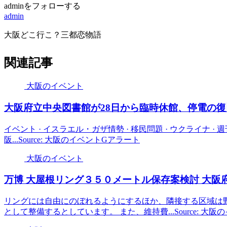
adminをフォローする
admin
大阪どこ行こ？三都恋物語
関連記事
大阪のイベント
大阪
府立中央図書館が28日から臨時休館、停電の復
イベント · イスラエル・ガザ情勢 · 移民問題 · ウクライナ · 週
阪...Source: 大阪のイベントGアラート
大阪のイベント
万博 大屋根リング３５０メートル保存案検討
大阪
リングには自由にのぼれるようにするほか、隣接する区域は
として整備するとしています。 また、維持費...Source: 大