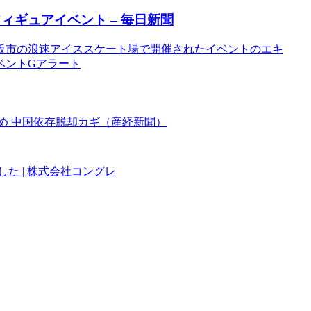
フィギュア
イベント
– 毎日新聞
阪市の浪速アイススケート場で開催されたイベントのエキ
イベントGアラート
め 中国依存脱却カギ（産経新聞）
た | 株式会社コングレ