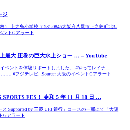
ージ
 上之島小学校 〒581-0845大阪府八尾市上之島町北3-
大阪のイベントGアラート
 圧巻の巨大水上ショー … – YouTube
めるイベントを体験リポートしました。 #やってレイナ！
フジテレビ...Source: 大阪のイベントGアラート
 SPORTS FES！ 令和 5 年 11 月 18 日 …
upported by 三菱 UFJ 銀⾏」コースの⼀部にて「大阪
ベントGアラート