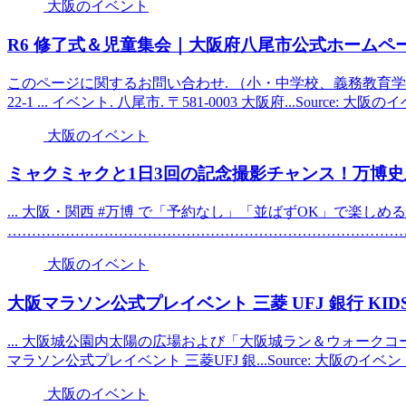
大阪のイベント
R6 修了式＆児童集会｜
大阪
府八尾市公式ホームペ
このページに関するお問い合わせ. （小・中学校、義務教育学校）
22-1 ... イベント. 八尾市. 〒581-0003 大阪府...Source: 
大阪のイベント
ミャクミャクと1日3回の記念撮影チャンス！万博史上最大
... 大阪・関西 #万博 で「予約なし」「並ばずOK」で楽し
……………………………………………………………………………… #
大阪のイベント
大阪
マラソン公式プレ
イベント
三菱 UFJ 銀行 KIDS
... 大阪城公園内太陽の広場および「大阪城ラン＆ウォークコース S
マラソン公式プレイベント 三菱UFJ 銀...Source: 大阪のイ
大阪のイベント