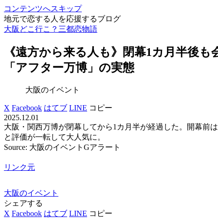
コンテンツへスキップ
地元で恋する人を応援するブログ
大阪どこ行こ？三都恋物語
《遠方から来る人も》閉幕1カ月半後も
「アフター万博」の実態
大阪のイベント
X
Facebook
はてブ
LINE
コピー
2025.12.01
大阪・関西万博が閉幕してから1カ月半が経過した。開幕前
と評価が一転して大人気に。
Source: 大阪のイベントGアラート
リンク元
大阪のイベント
シェアする
X
Facebook
はてブ
LINE
コピー