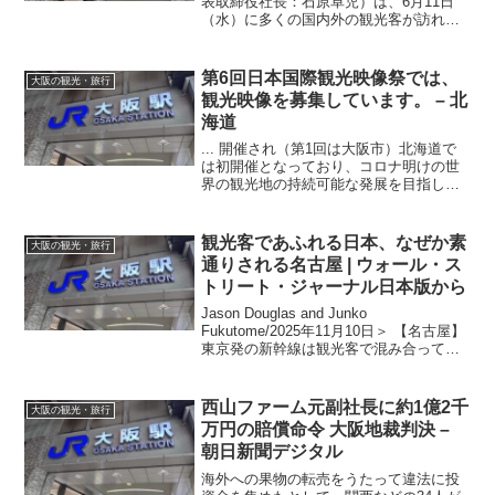
表取締役社長：石原卓児）は、6月11日
（水）に多くの国内外の観光客が訪れる
心斎橋筋商店街に「KOMEHYO
OSAKA...Source: 大阪観光Gアラート
第6回日本国際
観光
映像祭では、
大阪の観光・旅行
観光
映像を募集しています。 – 北
海道
... 開催され（第1回は大阪市）北海道で
は初開催となっており、コロナ明けの世
界の観光地の持続可能な発展を目指し、
日本の文化や地域の魅力を含んだ観光…
Source: 大阪観光Gアラート
観光
客であふれる日本、なぜか素
大阪の観光・旅行
通りされる名古屋 | ウォール・ス
トリート・ジャーナル日本版から
Jason Douglas and Junko
Fukutome/2025年11月10日＞ 【名古屋】
東京発の新幹線は観光客で混み合ってい
る。だが京都や大阪と結ぶ「ゴールデン
ルート」を高速...Source: 大阪観光Gアラ
ート
西山ファーム元副社長に約1億2千
大阪の観光・旅行
万円の賠償命令
大阪
地裁判決 –
朝日新聞デジタル
海外への果物の転売をうたって違法に投