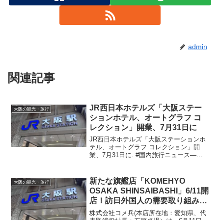
admin
関連記事
JR西日本ホテルズ「
大阪
ステー
大阪の観光・旅行
ションホテル、オートグラフ コ
レクション」開業、7月31日に
JR西日本ホテルズ「大阪ステーションホ
テル、オートグラフ コレクション」開
業、7月31日に. #国内旅行ニュース―ト
ラベルニュース社提供. 2024年6月2日; 出
典：...Source: 大阪観光Gアラート
新たな旗艦店「KOMEHYO
大阪の観光・旅行
OSAKA SHINSAIBASHI」6/11開
店！訪日外国人の需要取り組みを
…
株式会社コメ兵(本店所在地：愛知県、代