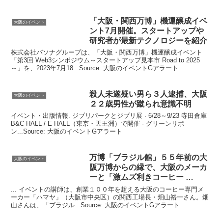
「
大阪
・関西万博」機運醸成
イベ
大阪のイベント
ント
7月開催。スタートアップや
研究者が最新テクノロジーを紹介
株式会社パソナグループは、「大阪・関西万博」機運醸成イベント
「第3回 Web3シンポジウム～スタートアップ見本市 Road to 2025
～」を、2023年7月18...Source: 大阪のイベントGアラート
殺人未遂疑い男ら３人逮捕、
大阪
大阪のイベント
２２歳男性が蹴られ意識不明
イベント・出版情報. ジブリパークとジブリ展 · 6/28～9/23 寺田倉庫
B&C HALL / E HALL（東京・天王洲）で開催 · グリーンリボ
ン...Source: 大阪のイベントGアラート
万博「ブラジル館」５５年前の
大
大阪のイベント
阪
万博からの縁で、
大阪
のメーカ
ーと「激ムズ利きコーヒー …
... イベントの講師は、創業１００年を超える大阪のコーヒー専門メ
ーカー「ハマヤ」（大阪市中央区）の関西工場長・畑山裕一さん。畑
山さんは、「ブラジル...Source: 大阪のイベントGアラート