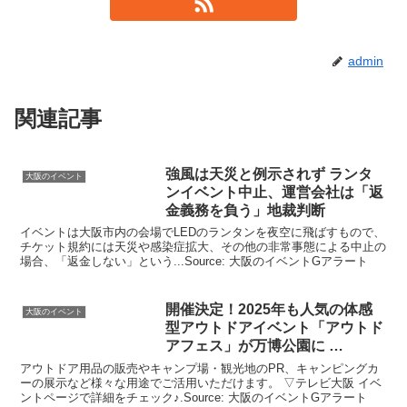
admin
関連記事
強風は天災と例示されず ランタ
大阪のイベント
ン
イベント
中止、運営会社は「返
金義務を負う」地裁判断
イベントは大阪市内の会場でLEDのランタンを夜空に飛ばすもので、
チケット規約には天災や感染症拡大、その他の非常事態による中止の
場合、「返金しない」という...Source: 大阪のイベントGアラート
開催決定！2025年も人気の体感
大阪のイベント
型アウトドア
イベント
「アウトド
アフェス」が万博公園に …
アウトドア用品の販売やキャンプ場・観光地のPR、キャンピングカ
ーの展示など様々な用途でご活用いただけます。 ▽テレビ大阪 イベ
ントページで詳細をチェック♪.Source: 大阪のイベントGアラート