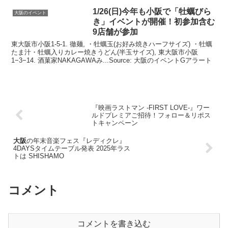
1/26(日)今年も小阪で「牡蠣びら
大阪のイベント
き」
イベント
が開催！初参加含む
9店舗が参加
東大阪市小阪1-5-1. 徹麺, ・牡蠣玉(お好み焼きハーフサイズ) ・牡蠣
たま汁・牡蠣入りカレー焼きうどん(半玉サイズ), 東大阪市小阪
1−3−14. 酒菓家NAKAGAWAみ...Source: 大阪のイベントGアラート
『映画ラストマン -FIRST LOVE-』ワー
ルドプレミアご招待！フォロー＆リポス
トキャンペーン
大阪
の年末音楽フェス『レディクレ』
4DAYSタイムテーブル発表 2025年ラス
トは SHISHAMO
コメント
コメントを書き込む