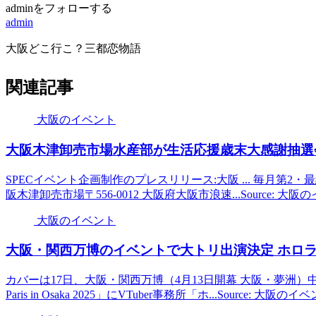
adminをフォローする
admin
大阪どこ行こ？三都恋物語
関連記事
大阪のイベント
大阪
木津卸売市場水産部が生活応援歳末大感謝抽選会を
SPECイベント企画制作のプレスリリース:大阪 ... 毎月第
阪木津卸売市場〒556-0012 大阪府大阪市浪速...Source: 
大阪のイベント
大阪
・関西万博の
イベント
で大トリ出演決定 ホロ
カバーは17日、大阪・関西万博（4月13日開幕 大阪・夢洲）中に開催さ
Paris in Osaka 2025」にVTuber事務所「ホ...Source: 大阪のイベ