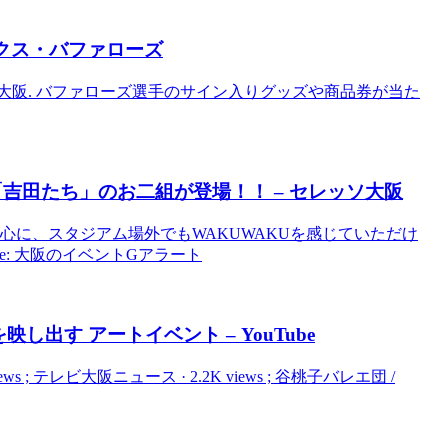
ックス・バファローズ
ム大阪. バファローズ選手のサイン入りグッズや商品券が当た
吉田たち」のお二組が登場！！ – セレッソ大阪
中心に、スタジアム場外でもWAKUWAKUを感じていただけ
e: 大阪のイベントGアラート
映し出す アート
イベント
– YouTube
0K views ; テレビ大阪ニュース · 2.2K views ; 谷桃子バレエ団 /