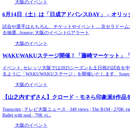
大阪のイベント
6月14日（土）は「日成アドバンスDAY」 – オリ
試合や選手はもちろん、チケットやイベント ... 京セラドー
る抽選...Source: 大阪のイベントGアラート
大阪のイベント
WAKUWAKUステージ開催！「藤崎マーケット」「
イベント. セレッソ大阪では2025シーズンも土日祝の試合を
るように「WAKUWAKUステージ」を開催いたします。Sourc
大阪のイベント
【山之内すずさん】クロード・モネら印象派8作品を
Transcript ; テレビ大阪ニュース · 349 views ; The B1M · 27
Ballet with soul · 79K vi...
大阪のイベント