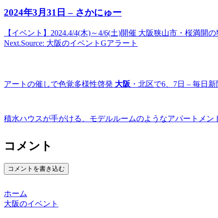
2024年3月31日 – さかにゅー
【イベント】2024.4/4(木)～4/6(土)開催 大阪狭山市・桜満開
Next.Source: 大阪のイベントGアラート
アートの催しで色覚多様性啓発
大阪
・北区で6、7日 – 毎日新
積水ハウスが手がける、モデルルームのようなアパートメント型
コメント
コメントを書き込む
ホーム
大阪のイベント