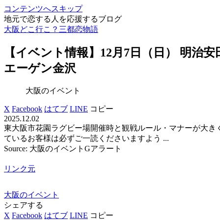
コンテンツへスキップ
地元で恋する人を応援するブログ
大阪どこ行こ？三都恋物語
【
イベント
情報】12月7日（日） 明治安田
エーゲン金沢
大阪のイベント
X
Facebook
はてブ
LINE
コピー
2025.12.02
東大阪市花園ラグビー場開催時と観戦ルール・マナーが大き
ているお客様は必ずご一読くださいますよう ...
Source: 大阪のイベントGアラート
リンク元
大阪のイベント
シェアする
X
Facebook
はてブ
LINE
コピー