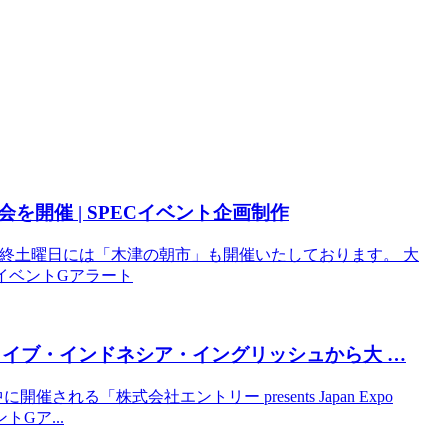
開催 | SPEC
イベント
企画制作
2・最終土曜日には「木津の朝市」も開催いたしております。 大
大阪のイベントGアラート
ライブ・インドネシア・イングリッシュから大 …
れる「株式会社エントリー presents Japan Expo
ントGア...