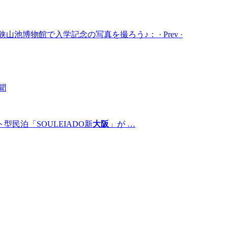
の狭山池博物館で入学記念の写真を撮ろう♪： · Prev ·
聞
民泊「SOULEIADO新
大阪
」が …