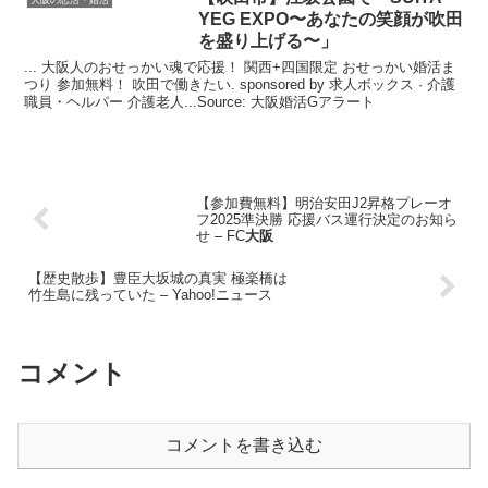
YEG EXPO〜あなたの笑顔が吹田
を盛り上げる〜」
... 大阪人のおせっかい魂で応援！ 関西+四国限定 おせっかい婚活ま
つり 参加無料！ 吹田で働きたい. sponsored by 求人ボックス · 介護
職員・ヘルパー 介護老人...Source: 大阪婚活Gアラート
【参加費無料】明治安田J2昇格プレーオ
フ2025準決勝 応援バス運行決定のお知ら
せ – FC
大阪
【歴史散歩】豊臣大坂城の真実 極楽橋は
竹生島に残っていた – Yahoo!ニュース
コメント
コメントを書き込む