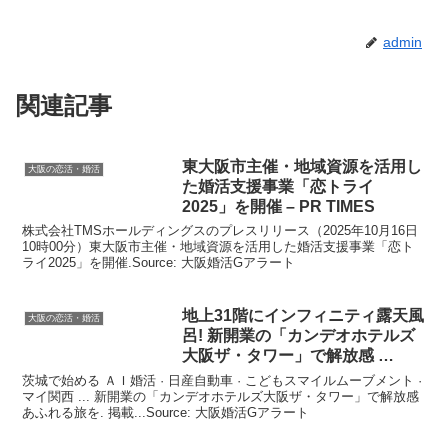
admin
関連記事
東
大阪
市主催・地域資源を活用し
大阪の恋活・婚活
た
婚活
支援事業「恋トライ
2025」を開催 – PR TIMES
株式会社TMSホールディングスのプレスリリース（2025年10月16日
10時00分）東大阪市主催・地域資源を活用した婚活支援事業「恋ト
ライ2025」を開催.Source: 大阪婚活Gアラート
地上31階にインフィニティ露天風
大阪の恋活・婚活
呂! 新開業の「カンデオホテルズ
大阪
ザ・タワー」で解放感 …
茨城で始める ＡＩ婚活 · 日産自動車 · こどもスマイルムーブメント ·
マイ関西 ... 新開業の「カンデオホテルズ大阪ザ・タワー」で解放感
あふれる旅を. 掲載...Source: 大阪婚活Gアラート