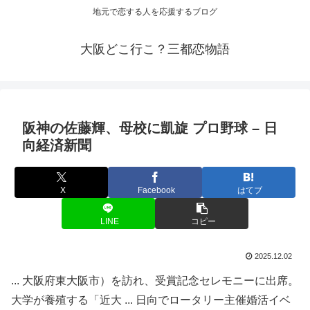
地元で恋する人を応援するブログ
大阪どこ行こ？三都恋物語
阪神の佐藤輝、母校に凱旋 プロ野球 – 日
向経済新聞
X
Facebook
はてブ
LINE
コピー
2025.12.02
... 大阪府東大阪市）を訪れ、受賞記念セレモニーに出席。
大学が養殖する「近大 ... 日向でロータリー主催婚活イベ