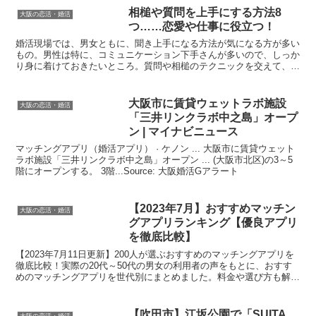
相槌や質問を上手にする方法8
大阪の恋活・婚活
つ……恋愛や仕事に役立つ！
婚活現場では、男女ともに、聞き上手になる方法が気になる方が多い
もの。男性は特に、コミュニケーション下手さんが多いので、しっか
り身に着けておきたいところ。質問や相槌のテクニックを交えて、聞
き上手の特徴である「居心地の良い男性」になるための方法...
大阪
市に賃貸ウェットラボ施設
大阪の恋活・婚活
「三井リンクラボ中之島」オープ
ン | マイナビニュース
マッチングアプリ（婚活アプリ） · ケノン ... 大阪市に賃貸ウェット
ラボ施設「三井リンクラボ中之島」オープン ... (大阪市北区)の3～5
階にオープンする。 3階...Source: 大阪婚活Gアラート
【2023年7月】おすすめマッチン
大阪の恋活・婚活
グアプリランキング【優良アプリ
を徹底比較】
【2023年7月11日更新】200人が選ぶおすすめのマッチングアプリを
徹底比較！実際の20代～50代の男女の利用者の声をもとに、おすす
めのマッチングアプリを世代別にまとめました。料金や選び方も解説
します。Source: オールアバウト恋愛
【吹田市】江坂公園で「SUITA
大阪の恋活・婚活