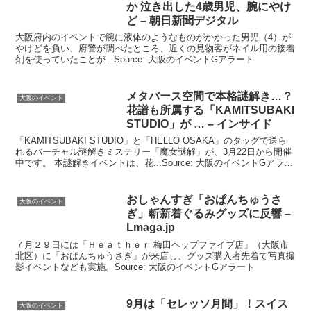
か 泣き出した4歳男児、腕にやけ
ど – 朝日新聞デジタル
大阪府内のイベントで腕に液体のようなものがかかった男児（4）が
やけどを負い、府警が調べたところ、近くの見物客がネイル用の接着
剤を使っていたことが...Source: 大阪のイベントGアラート
メタバース空間で本格謎解き…？
大阪のイベント
花譜も所属する「KAMITSUBAKI
STUDIO」が … – インサイド
「KAMITSUBAKI STUDIO」と「HELLO OSAKA」のタッグで送ら
れるバーチャル謎解きミステリー「魔女謎解」が、3月22日から開催
中です。 本謎解きイベントは、花...Source: 大阪のイベントGアラー
ト
おしゃんすぎ「おぱんちゅうさ
大阪のイベント
ぎ」斬新着ぐるみグッズに反響 –
Lmaga.jp
７月２９日には「Ｈｅａｔｈｅｒ 梅田ヘップファイブ店」（大阪市
北区）に「おぱんちゅうさぎ」が来店し、グッズ購入者先着で写真撮
影イベントなども実施。Source: 大阪のイベントGアラート
9月は「セレッソ月間」！スイス
大阪のイベント