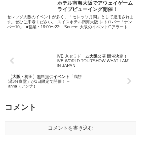
ホテル南海
大阪
でアウェイゲーム
ライブビューイング開催！
セレッソ大阪のイベントが多く、「セレッソ月間」として運用されま
す。ぜひご来場ください。 スイスホテル南海大阪 レトロバー「ナン
バー10」. ◾️営業：16:00〜22:...Source: 大阪のイベントGアラート
IVE 京セラドーム
大阪
公演 開催決定！
IVE WORLD TOUR'SHOW WHAT I AM'
IN JAPAN
【
大阪
・梅田】無料提供
イベント
「鶏餅
湯3分食堂」が1日限定で開催！ –
anna（アンナ）
コメント
コメントを書き込む