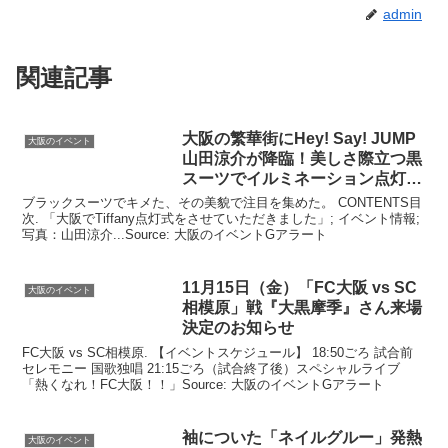
admin
関連記事
大阪
の繁華街にHey! Say! JUMP
大阪のイベント
山田涼介が降臨！美しさ際立つ黒
スーツでイルミネーション点灯
…
ブラックスーツでキメた、その美貌で注目を集めた。 CONTENTS目
次. 「大阪でTiffany点灯式をさせていただきました」; イベント情報;
写真：山田涼介...Source: 大阪のイベントGアラート
11月15日（金）「FC
大阪
vs SC
大阪のイベント
相模原」戦『大黒摩季』さん来場
決定のお知らせ
FC大阪 vs SC相模原. 【イベントスケジュール】 18:50ごろ 試合前
セレモニー 国歌独唱 21:15ごろ（試合終了後）スペシャルライブ
「熱くなれ！FC大阪！！」Source: 大阪のイベントGアラート
袖についた「ネイルグルー」発熱
大阪のイベント