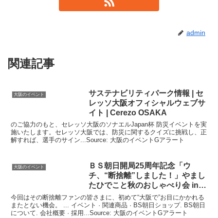
admin
関連記事
サステナビリティパーク情報 | セ
大阪のイベント
レッソ
大阪
オフィシャルウェブサ
イト | Cerezo OSAKA
のご協力のもと、セレッソ大阪のソナエルJapan杯 防災イベントを実
施いたします。セレッソ大阪では、防災に関するクイズに挑戦し、正
解すれば、選手のサイン...Source: 大阪のイベントGアラート
ＢＳ朝日開局25周年記念「ウ
大阪のイベント
チ、“断捨離”しました！」やまし
たひでこと秋のおしゃべり会 in
大
阪
今回はその断捨離ファンの皆さまに、初めて“大阪で”お目にかかれる
またとない機会。 ... イベント · 関連商品 · BS朝日ショップ. BS朝日
について. 会社概要 · 採用...Source: 大阪のイベントGアラート