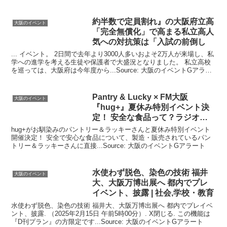
約半数で定員割れ』の
大阪
府立高
大阪のイベント
「完全無償化」で高まる私立高人
気への対抗策は「入試の前倒し
... イベント。 2日間で去年より3000人多いおよそ2万人が来場し、私
学への進学を考える生徒や保護者で大盛況となりました。 私立高校
を巡っては、大阪府は今年度から...Source: 大阪のイベントGアラー
ト
Pantry & Lucky × FM
大阪
大阪のイベント
『hug+』夏休み特別
イベント
決
定！ 安全な食品って？ラジオっ
て？親子 …
hug+がお馴染みのパントリー＆ラッキーさんと夏休み特別イベント
開催決定！ 安全で安心な食品について、製造・販売されているパン
トリー＆ラッキーさんに直接...Source: 大阪のイベントGアラート
水使わず脱色、染色の技術 福井
大阪のイベント
大、
大阪
万博出展へ 都内でプレ
イベント
、披露 | 社会,学校・教育
水使わず脱色、染色の技術 福井大、大阪万博出展へ 都内でプレイベ
ント、披露. （2025年2月15日 午前5時00分）. X閉じる. この機能は
『D刊プラン』の方限定です...Source: 大阪のイベントGアラート