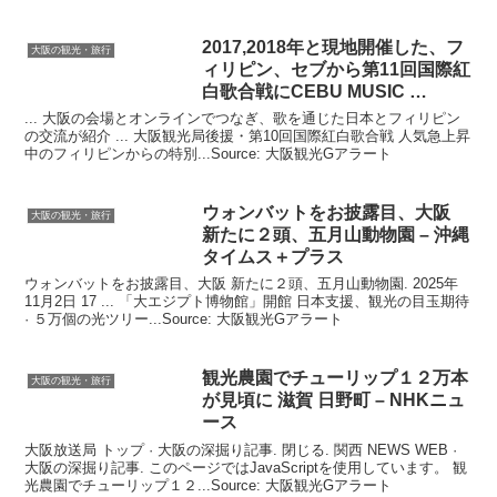
2017,2018年と現地開催した、フ
大阪の観光・旅行
ィリピン、セブから第11回国際紅
白歌合戦にCEBU MUSIC …
... 大阪の会場とオンラインでつなぎ、歌を通じた日本とフィリピン
の交流が紹介 ... 大阪観光局後援・第10回国際紅白歌合戦 人気急上昇
中のフィリピンからの特別...Source: 大阪観光Gアラート
ウォンバットをお披露目、
大阪
大阪の観光・旅行
新たに２頭、五月山動物園 – 沖縄
タイムス＋プラス
ウォンバットをお披露目、大阪 新たに２頭、五月山動物園. 2025年
11月2日 17 ... 「大エジプト博物館」開館 日本支援、観光の目玉期待
· ５万個の光ツリー...Source: 大阪観光Gアラート
観光
農園でチューリップ１２万本
大阪の観光・旅行
が見頃に 滋賀 日野町 – NHKニュ
ース
大阪放送局 トップ · 大阪の深掘り記事. 閉じる. 関西 NEWS WEB ·
大阪の深掘り記事. このページではJavaScriptを使用しています。 観
光農園でチューリップ１２...Source: 大阪観光Gアラート