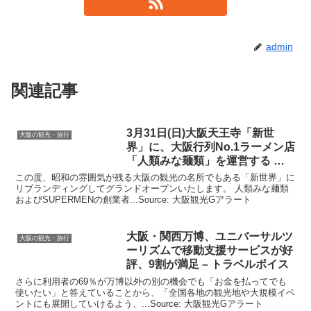
admin
関連記事
3月31日(日)
大阪
天王寺「新世
大阪の観光・旅行
界」に、
大阪
行列No.1ラーメン店
「人類みな麺類」を運営する …
この度、昭和の雰囲気が残る大阪の観光の名所でもある「新世界」に
リブランディングしてグランドオープンいたします。 人類みな麺類
およびSUPERMENの創業者...Source: 大阪観光Gアラート
大阪
・関西万博、ユニバーサルツ
大阪の観光・旅行
ーリズムで移動支援サービスが好
評、9割が満足 – トラベルボイス
さらに利用者の69％が万博以外の別の機会でも「お金を払ってでも
使いたい」と答えていることから、「全国各地の観光地や大規模イベ
ントにも展開していけるよう、...Source: 大阪観光Gアラート