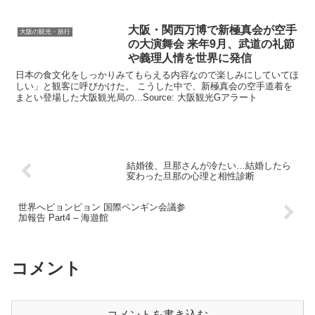
大阪
・関西万博で新極真会が空手
大阪の観光・旅行
の大演舞会 来年9月、武道の礼節
や義理人情を世界に発信
日本の食文化をしっかりみてもらえる内容なので楽しみにしていてほ
しい」と観客に呼びかけた。 こうした中で、新極真会の空手道着を
まとい登場した大阪観光局の...Source: 大阪観光Gアラート
結婚後、旦那さんが冷たい…結婚したら
変わった旦那の心理と相性診断
世界へピョンピョン 国際ペンギン会議参
加報告 Part4 – 海遊館
コメント
コメントを書き込む