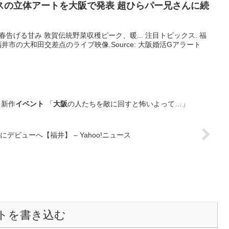
スの立体アートを
大阪
で発表 超ひらパー兄さんに続
』
マナ、春告げる甘み 敦賀伝統野菜収穫ピーク、暖... 注目トピックス. 福
井市の大和田交差点のライブ映像.Source: 大阪婚活Gアラート
」新作
イベント
「
大阪
の人たちを敵に回すと怖いよって…」
ビューへ【福井】 – Yahoo!ニュース
トを書き込む