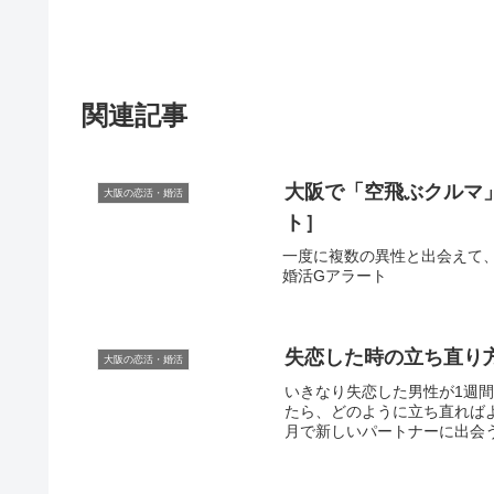
関連記事
大阪
で「空飛ぶクルマ」
大阪の恋活・婚活
ト］
一度に複数の異性と出会えて、話が
婚活Gアラート
失恋した時の立ち直り
大阪の恋活・婚活
いきなり失恋した男性が1週
たら、どのように立ち直ればよ
月で新しいパートナーに出会う方法