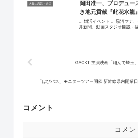
岡田准一、プロデュー
大阪の恋活・婚活
き地元貢献『此花水龍
... 婚活イベント ... 黒河
井新聞、動画スタジオ開設 · 福
GACKT 主演映画「翔んで埼玉
「はぴバス」モニターツアー開催 新幹線県内開業日にデ
コメント
コメン