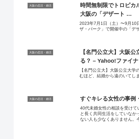
時間無制限でトロピカ
大阪の恋活・婚活
大阪
の「デザート …
2023年7月1日（土）〜9月
ザ・パーク」で開催中の「デザー
【名門公立大】
大阪
公
大阪の恋活・婚活
る？ – Yahoo!ファイ
【名門公立大】大阪公立大学の
むほど、結婚から遠のいてしまうの
すぐキレる女性の事例
大阪の恋活・婚活
40代未婚女性の相談を受け
と長く共同生活をしていなか
ない人も少なくありません。今