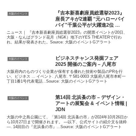
『吉本新喜劇座員総選挙2023』
大阪のイベント
座長アキが2連覇 “元ハローバイ
バイ”千葉公平が大躍進2位 …
ニュース｜ 『吉本新喜劇座員総選挙2023』の開票イベントが20日、
大阪・なんばグランド花月（NGK）地下のYES THEATERで行わ
れ、結果が発表された。Source: 大阪のイベントGアラート
ビジネスチャンス発掘フェア
大阪のイベント
2025 開催のご案内 – 八尾市
大阪府内のものづくり企業が保有する優れた技術や製品のPRを行
い、ビジネス ... イベント. 八尾市. 〒581-0003 大阪府八尾市本町一
丁目1番1号代表電話...Source: 大阪のイベントGアラート
第14回 北浜蚤の市 – デザイン・
大阪のイベント
アートの展覧会 &
イベント
情報 |
JDN
大阪の中之島公園にて、「第14回 北浜蚤の市」が2024年10月26日か
ら10月27日まで開催されます。 —以下、公式サイトの紹介文を抜粋
—. 14回目の『北浜蚤の市』...Source: 大阪のイベントGアラート