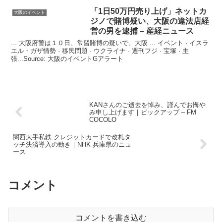
「1日50万円売り上げ」ネットカ
大阪のイベント
ジノで賭博疑い、
大阪
の違法店経
営の男を逮捕 – 産経ニュース
... 大阪府警は１０日、常習賭博の疑いで、大阪 ... イベント · イスラ
エル・ガザ情勢 · 移民問題 · ウクライナ · 週刊フジ · 宝塚 · 主
張...Source: 大阪のイベントGアラート
KANさんのご逝去を悼み、謹んでお悔や
み申し上げます｜ピックアップ – FM
COCOLO
関西大手私鉄 クレジットカードで改札タ
ッチ決済導入の動き｜NHK 兵庫県のニュ
ース
コメント
コメントを書き込む