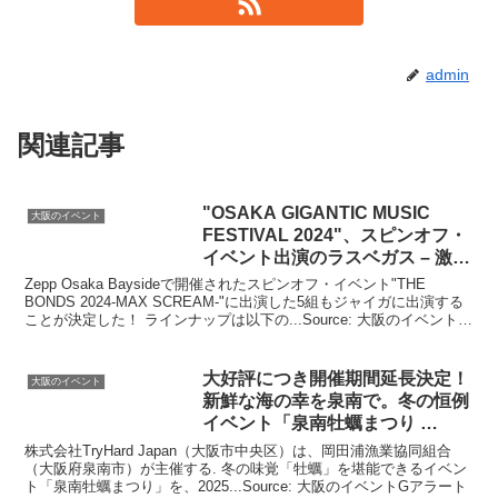
admin
関連記事
"OSAKA GIGANTIC MUSIC
大阪のイベント
FESTIVAL 2024"、スピンオフ・
イベント
出演のラスベガス – 激ロ
ック
Zepp Osaka Baysideで開催されたスピンオフ・イベント"THE
BONDS 2024-MAX SCREAM-"に出演した5組もジャイガに出演する
ことが決定した！ ラインナップは以下の...Source: 大阪のイベントG
アラー...
大好評につき開催期間延長決定！
大阪のイベント
新鮮な海の幸を泉南で。冬の恒例
イベント
「泉南牡蠣まつり …
株式会社TryHard Japan（大阪市中央区）は、岡田浦漁業協同組合
（大阪府泉南市）が主催する. 冬の味覚「牡蠣」を堪能できるイベン
ト「泉南牡蠣まつり」を、2025...Source: 大阪のイベントGアラート