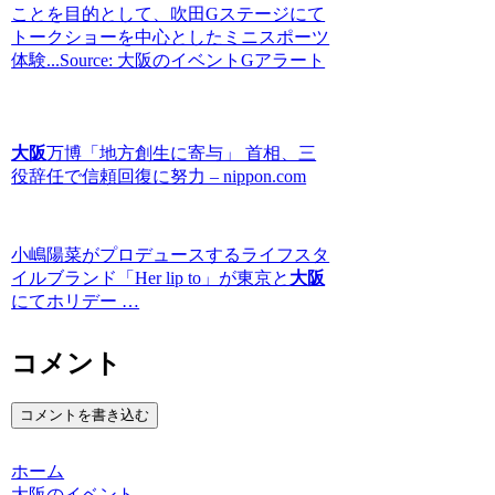
ことを目的として、吹田Gステージにて
トークショーを中心としたミニスポーツ
体験...Source: 大阪のイベントGアラート
大阪
万博「地方創生に寄与」 首相、三
役辞任で信頼回復に努力 – nippon.com
小嶋陽菜がプロデュースするライフスタ
イルブランド「Her lip to」が東京と
大阪
にてホリデー …
コメント
コメントを書き込む
ホーム
大阪のイベント