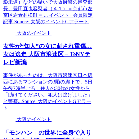
影未遂）などの疑いで大阪府警の巡査部
長、豊田直也容疑者（４１）＝京都市左
京区岩倉村松町＝ ... イベント · 会員限定
記事.Source: 大阪のイベントGアラート
大阪のイベント
女性が“知人”の女に刺され重傷…
女は逃走
大阪
市浪速区 – TeNYテ
レビ新潟
事件があったのは、大阪市浪速区日本橋
西にあるマンションの3階の廊下で、5日
午後7時半ごろ、住人の30代の女性から
「助けてください。犯人は逃げました」
と警察...Source: 大阪のイベントGアラー
ト
大阪のイベント
「モンハン」の世界に全身で入り