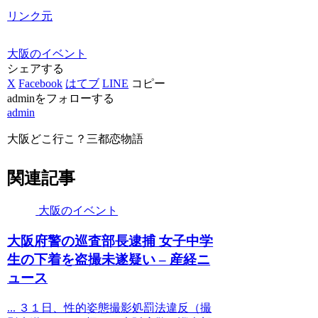
リンク元
大阪のイベント
シェアする
X
Facebook
はてブ
LINE
コピー
adminをフォローする
admin
大阪どこ行こ？三都恋物語
関連記事
大阪のイベント
大阪
府警の巡査部長逮捕 女子中学
生の下着を盗撮未遂疑い – 産経ニ
ュース
... ３１日、性的姿態撮影処罰法違反（撮