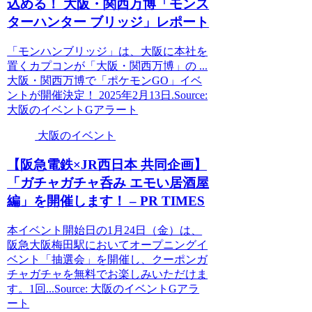
込める！
大阪
・関西万博「モンス
ターハンター ブリッジ」レポート
「モンハンブリッジ」は、大阪に本社を
置くカプコンが「大阪・関西万博」の ...
大阪・関西万博で「ポケモンGO」イベ
ントが開催決定！ 2025年2月13日.Source:
大阪のイベントGアラート
大阪のイベント
【阪急電鉄×JR西日本 共同企画】
「ガチャガチャ呑み エモい居酒屋
編」を開催します！ – PR TIMES
本イベント開始日の1月24日（金）は、
阪急大阪梅田駅においてオープニングイ
ベント「抽選会」を開催し、クーポンガ
チャガチャを無料でお楽しみいただけま
す。1回...Source: 大阪のイベントGアラ
ート