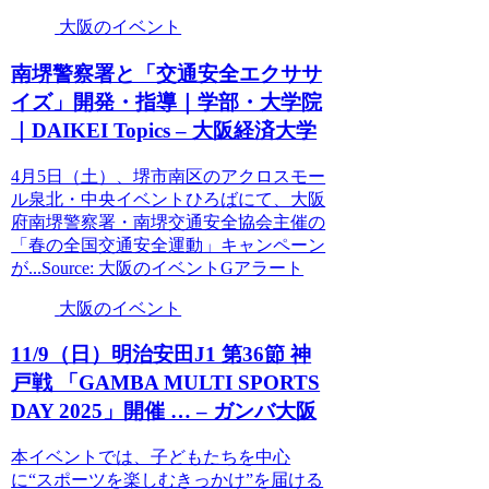
大阪のイベント
南堺警察署と「交通安全エクササ
イズ」開発・指導｜学部・大学院
｜DAIKEI Topics – 大阪経済大学
4月5日（土）、堺市南区のアクロスモー
ル泉北・中央イベントひろばにて、大阪
府南堺警察署・南堺交通安全協会主催の
「春の全国交通安全運動」キャンペーン
が...Source: 大阪のイベントGアラート
大阪のイベント
11/9（日）明治安田J1 第36節 神
戸戦 「GAMBA MULTI SPORTS
DAY 2025」開催 … – ガンバ
大阪
本イベントでは、子どもたちを中心
に“スポーツを楽しむきっかけ”を届ける