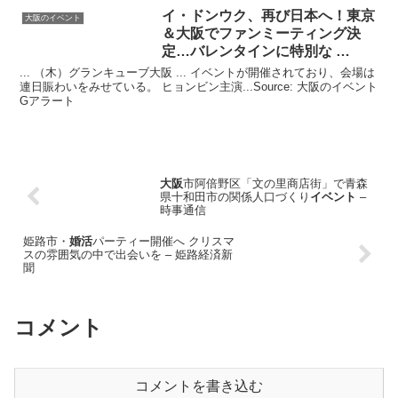
イ・ドンウク、再び日本へ！東京
大阪のイベント
＆
大阪
でファンミーティング決
定…バレンタインに特別な …
... （木）グランキューブ大阪 ... イベントが開催されており、会場は
連日賑わいをみせている。 ヒョンビン主演...Source: 大阪のイベント
Gアラート
大阪
市阿倍野区「文の里商店街」で青森
県十和田市の関係人口づくり
イベント
–
時事通信
姫路市・
婚活
パーティー開催へ クリスマ
スの雰囲気の中で出会いを – 姫路経済新
聞
コメント
コメントを書き込む