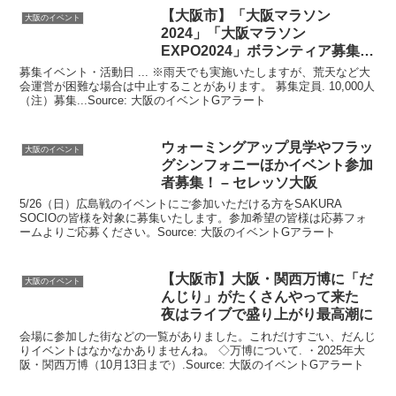
【
大阪
市】「
大阪
マラソン
大阪のイベント
2024」「
大阪
マラソン
EXPO2024」ボランティア募集開
始！ – 山崎 …
募集イベント・活動日 ... ※雨天でも実施いたしますが、荒天など大
会運営が困難な場合は中止することがあります。 募集定員. 10,000人
（注）募集...Source: 大阪のイベントGアラート
ウォーミングアップ見学やフラッ
大阪のイベント
グシンフォニーほか
イベント
参加
者募集！ – セレッソ大阪
5/26（日）広島戦のイベントにご参加いただける方をSAKURA
SOCIOの皆様を対象に募集いたします。参加希望の皆様は応募フォ
ームよりご応募ください。Source: 大阪のイベントGアラート
【
大阪
市】
大阪
・関西万博に「だ
大阪のイベント
んじり」がたくさんやって来た
夜はライブで盛り上がり最高潮に
会場に参加した街などの一覧がありました。これだけすごい、だんじ
りイベントはなかなかありませんね。 ◇万博について. ・2025年大
阪・関西万博（10月13日まで）.Source: 大阪のイベントGアラート