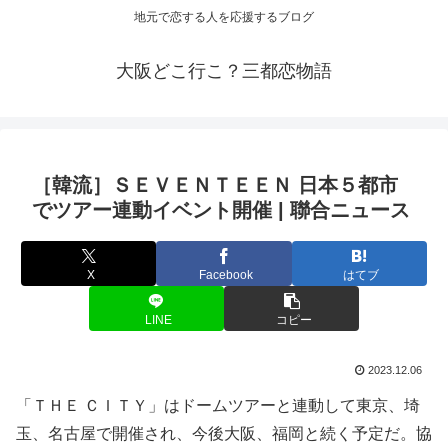
地元で恋する人を応援するブログ
大阪どこ行こ？三都恋物語
［韓流］ＳＥＶＥＮＴＥＥＮ 日本５都市
でツアー連動
イベント
開催 | 聯合ニュース
X
Facebook
はてブ
LINE
コピー
2023.12.06
「ＴＨＥ ＣＩＴＹ」はドームツアーと連動して東京、埼
玉、名古屋で開催され、今後大阪、福岡と続く予定だ。協