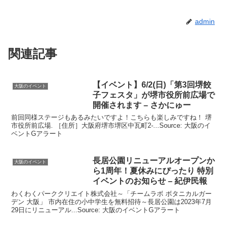
admin
関連記事
【
イベント
】6/2(日)「第3回堺餃
大阪のイベント
子フェスタ」が堺市役所前広場で
開催されます – さかにゅー
前回同様ステージもあるみたいですよ！こちらも楽しみですね！ 堺
市役所前広場. ［住所］大阪府堺市堺区中瓦町2-...Source: 大阪のイ
ベントGアラート
長居公園リニューアルオープンか
大阪のイベント
ら1周年！夏休みにぴったり 特別
イベント
のお知らせ – 紀伊民報
わくわくパーククリエイト株式会社～「チームラボ ボタニカルガー
デン 大阪」 市内在住の小中学生を無料招待～長居公園は2023年7月
29日にリニューアル...Source: 大阪のイベントGアラート