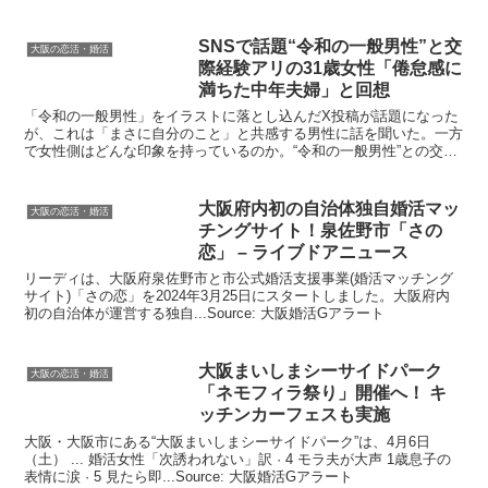
くべきものだった。※サムネイル画像：PIXTASou...
SNSで話題“令和の一般男性”と交
大阪の恋活・婚活
際経験アリの31歳女性「倦怠感に
満ちた中年夫婦」と回想
「令和の一般男性」をイラストに落とし込んだX投稿が話題になった
が、これは「まさに自分のこと」と共感する男性に話を聞いた。一方
で女性側はどんな印象を持っているのか。“令和の一般男性”との交際
経験があるという30代女性が本音を聞いた。Sourc...
大阪
府内初の自治体独自
婚活
マッ
大阪の恋活・婚活
チングサイト！泉佐野市「さの
恋」 – ライブドアニュース
リーディは、大阪府泉佐野市と市公式婚活支援事業(婚活マッチング
サイト)「さの恋」を2024年3月25日にスタートしました。大阪府内
初の自治体が運営する独自...Source: 大阪婚活Gアラート
大阪
まいしまシーサイドパーク
大阪の恋活・婚活
「ネモフィラ祭り」開催へ！ キ
ッチンカーフェスも実施
大阪・大阪市にある“大阪まいしまシーサイドパーク”は、4月6日
（土） ... 婚活女性「次誘われない」訳 · 4 モラ夫が大声 1歳息子の
表情に涙 · 5 見たら即...Source: 大阪婚活Gアラート