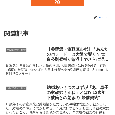
admin
関連記事
【参院選・激戦区ルポ】「あんた
大阪の恋活・婚活
のバラード」は
大阪
で響く？ 世
良公則候補が急浮上でさらに混沌
…
参政党と世良氏が崩した大阪の構図. 大阪選挙区は改選数4で、直近
の3度の参院選ではいずれも日本維新の会が2議席を獲得...Source: 大
阪婚活Gアラート
結婚あいさつのはずが「あ、息子
大阪の恋活・婚活
の家政婦さんね」とは!? 12歳年
下彼氏との驚きの“婚前契約”
12歳年下の資産家彼と結婚話を進めていた40歳女性だが、彼が出し
た「結婚の条件」に愕然とする。「お試しする？」と言われ彼の家に
行ったところ、母親からはまさかの言葉が。その後の彼女の行動も驚