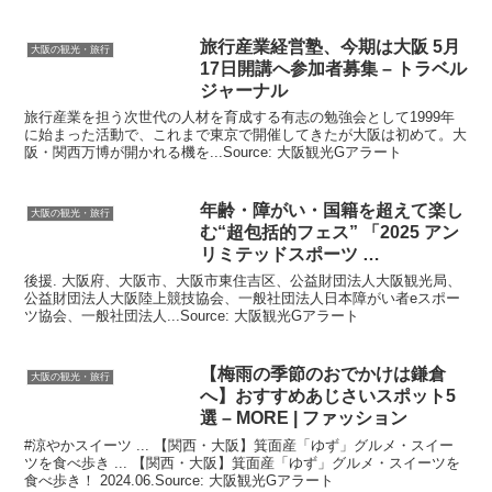
旅行産業経営塾、今期は
大阪
5月
大阪の観光・旅行
17日開講へ参加者募集 – トラベル
ジャーナル
旅行産業を担う次世代の人材を育成する有志の勉強会として1999年
に始まった活動で、これまで東京で開催してきたが大阪は初めて。大
阪・関西万博が開かれる機を...Source: 大阪観光Gアラート
年齢・障がい・国籍を超えて楽し
大阪の観光・旅行
む“超包括的フェス” 「2025 アン
リミテッドスポーツ …
後援. 大阪府、大阪市、大阪市東住吉区、公益財団法人大阪観光局、
公益財団法人大阪陸上競技協会、一般社団法人日本障がい者eスポー
ツ協会、一般社団法人...Source: 大阪観光Gアラート
【梅雨の季節のおでかけは鎌倉
大阪の観光・旅行
へ】おすすめあじさいスポット5
選 – MORE | ファッション
#涼やかスイーツ ... 【関西・大阪】箕面産「ゆず」グルメ・スイー
ツを食べ歩き ... 【関西・大阪】箕面産「ゆず」グルメ・スイーツを
食べ歩き！ 2024.06.Source: 大阪観光Gアラート