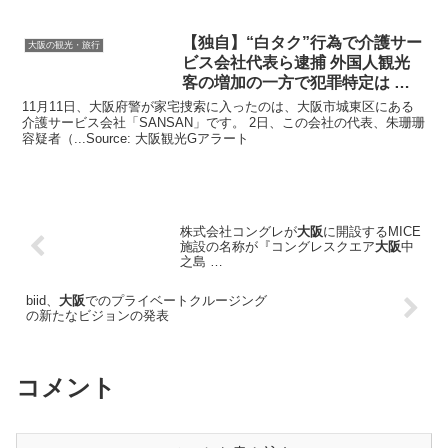
【独自】“白タク”行為で介護サー
大阪の観光・旅行
ビス会社代表ら逮捕 外国人
観光
客の増加の一方で犯罪特定は …
11月11日、大阪府警が家宅捜索に入ったのは、大阪市城東区にある
介護サービス会社「SANSAN」です。 2日、この会社の代表、朱珊珊
容疑者（...Source: 大阪観光Gアラート
株式会社コングレが
大阪
に開設するMICE
施設の名称が『コングレスクエア
大阪
中
之島 …
biid、
大阪
でのプライベートクルージング
の新たなビジョンの発表
コメント