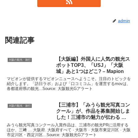
admin
関連記事
【
大阪
編】外国人に人気の
観光
ス
大阪の観光・旅行
ポットTOP3、「USJ」「
大阪
城」あと1つはどこ? – Mapion
マピオンが提供するマピオンニュースへようこそ。注目のトピックを
紹介します。「訪日ラボ」および「口コミコム」を運営するmovは、
各都道府県の観光...Source: 大阪観光Gアラート
【三浦市】「みうら
観光
写真コン
大阪の観光・旅行
クール」が、作品を募集開始しま
した！三浦市の魅力が伝わる …
みうら観光写真コンクール入賞作品は、三浦市の観光PRに活用する
ほか、三﨑 ... 大阪府. 大阪府すべて · 大阪市 · 大阪市東淀川区 · 大阪
市淀川区・西淀川区...Source: 大阪観光Gアラート