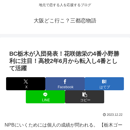
地元で恋する人を応援するブログ
大阪どこ行こ？三都恋物語
BC栃木が入団発表！花咲徳栄の4番小野勝
利に注目！高校2年6月から転入し4番とし
て活躍
X
Facebook
はてブ
LINE
コピー
2023.12.22
NPBにいくためには個人の成績が問われる。 【栃木ゴー