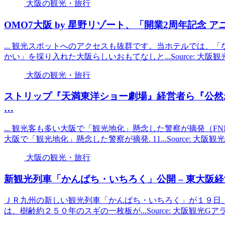
大阪の観光・旅行
OMO7
大阪
by 星野リゾート、「開業2周年記念 アニ
... 観光スポットへのアクセスも抜群です。当ホテルでは、
かい」を採り入れた大阪らしいおもてなしと...Source: 大阪
大阪の観光・旅行
ストリップ『天満東洋ショー劇場』経営者ら『公然
…
... 観光客も多い大阪で「観光地化」懸念した警察が摘発（FN
大阪で「観光地化」懸念した警察が摘発. 11...Source: 大阪
大阪の観光・旅行
新
観光
列車「かんぱち・いちろく」公開 – 東
大阪
経
ＪＲ九州の新しい観光列車「かんぱち・いちろく」が１９日
は、樹齢約２５０年のスギの一枚板が...Source: 大阪観光Gア