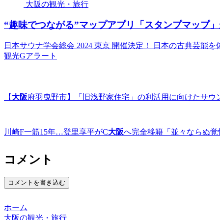
大阪の観光・旅行
“趣味でつながる”マップアプリ「スタンプマップ」
日本サウナ学会総会 2024 東京 開催決定！ 日本の古典芸能を
観光Gアラート
【
大阪
府羽曳野市】「旧浅野家住宅」の利活用に向けたサウ
川崎F一筋15年…登里享平がC
大阪
へ完全移籍「並々ならぬ覚
コメント
コメントを書き込む
ホーム
大阪の観光・旅行