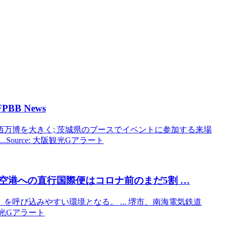
PBB News
万博を大きく; 茨城県のブースでイベントに参加する来場
.Source: 大阪観光Gアラート
空港への直行国際便はコロナ前のまだ5割 …
呼び込みやすい環境となる。 ... 堺市、南海電気鉄道
観光Gアラート