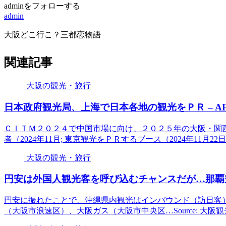
adminをフォローする
admin
大阪どこ行こ？三都恋物語
関連記事
大阪の観光・旅行
日本政府
観光
局、上海で日本各地の
観光
をＰＲ – AF
ＣＩＴＭ２０２４で中国市場に向け、２０２５年の大阪・関西
者（2024年11月; 東京観光をＰＲするブース（2024年11月22日..
大阪の観光・旅行
円安は外国人
観光
客を呼び込むチャンスだが…那覇
円安に振れたことで、沖縄県内観光はインバウンド（訪日客）を
（大阪市浪速区）、大阪ガス（大阪市中央区…Source: 大阪