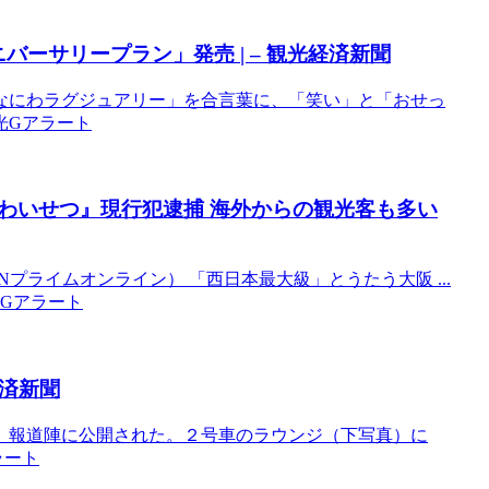
バーサリープラン」発売 | –
観光
経済新聞
「なにわラグジュアリー」を合言葉に、「笑い」と「おせっ
観光Gアラート
わいせつ』現行犯逮捕 海外からの
観光
客も多い
Nプライムオンライン） 「西日本最大級」とうたう大阪 ...
観光Gアラート
済新聞
、報道陣に公開された。２号車のラウンジ（下写真）に
ラート