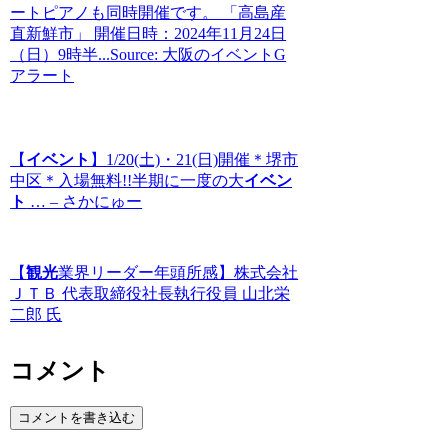
ートピアノも同時開催です。 「高島産
直新鮮市」 開催日時：2024年11月24日
（日）9時半...Source: 大阪のイベントG
アラート
【
イベント
】1/20(土)・21(日)開催＊堺市
中区＊入場無料!!半期に一度の大
イベン
ト
… – さかにゅー
【
観光
業界リーダー年頭所感】株式会社
ＪＴＢ 代表取締役社長執行役員 山北栄
二郎 氏
コメント
コメントを書き込む