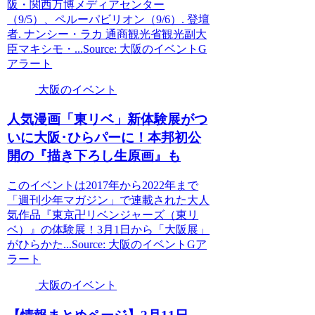
阪・関西万博メディアセンター
（9/5）、ペルーパビリオン（9/6）. 登壇
者. ナンシー・ラカ 通商観光省観光副大
臣マキシモ・...Source: 大阪のイベントG
アラート
大阪のイベント
人気漫画「東リベ」新体験展がつ
いに
大阪
･ひらパーに！本邦初公
開の『描き下ろし生原画』も
このイベントは2017年から2022年まで
「週刊少年マガジン」で連載された大人
気作品『東京卍リベンジャーズ（東リ
ベ）』の体験展！3月1日から「大阪展」
がひらかた...Source: 大阪のイベントGア
ラート
大阪のイベント