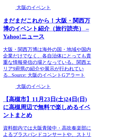
大阪のイベント
まだまだこれから！
大阪
・関西万
博の
イベント
紹介（旅行読売） –
Yahoo!ニュース
大阪・関西万博は海外の国・地域や国内
企業だけでなく、各自治体にとっても貴
重な情報発信の場となっている。関西エ
リア9府県の紹介や展示が行われてい
る...Source: 大阪のイベントGアラート
大阪のイベント
【高槻市】11月23日(土)24日(日)
に高槻周辺で無料で楽しめる
イベ
ント
まとめ
資料館内では大阪青陵中・高吹奏楽部に
よるブラスバンドコンサートや、ストリ