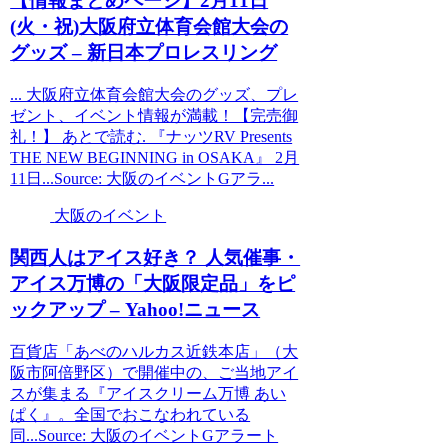
【情報まとめページ】2月11日
(火・祝)
大阪
府立体育会館大会の
グッズ – 新日本プロレスリング
... 大阪府立体育会館大会のグッズ、プレ
ゼント、イベント情報が満載！【完売御
礼！】 あとで読む. 『ナッツRV Presents
THE NEW BEGINNING in OSAKA』 2月
11日...Source: 大阪のイベントGアラ...
大阪のイベント
関西人はアイス好き？ 人気催事・
アイス万博の「
大阪
限定品」をピ
ックアップ – Yahoo!ニュース
百貨店「あべのハルカス近鉄本店」（大
阪市阿倍野区）で開催中の、ご当地アイ
スが集まる『アイスクリーム万博 あい
ぱく』。全国でおこなわれている
同...Source: 大阪のイベントGアラート