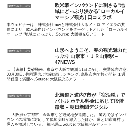
欧米豪インバウンドに刺さる“地
大阪の観光・旅行
域にどっぷり浸かる”ローカルイ
マーシブ
観光
| 口コミラボ
本ウェビナーは、株式会社movと株式会社大阪メトロ アドエラの共
催により、欧米豪向けインバウンドをターゲットとした「ローカルイ
マーシブ “地域にどっぷり...Source: 大阪観光Gアラート
山形へようこそ、春の
観光
魅力た
大阪の観光・旅行
っぷり 山形市・ＪＲ山形駅 –
47NEWS
... 【速報】黄砂飛来、東京や大阪で観測 31日にかけ、交通障害注意.
03月30日. 共同通信. 地域動画ランキング. 鳥取市内で桜が開花 １週
間程度で満開へ.Source: 大阪観光Gアラート
北海道と道内7市が「宿泊税」で
大阪の観光・旅行
バトル ホテル料金に応じて段階
徴収 – 朝日新聞デジタル
... 大阪府や京都市、金沢市など観光地が追随した。 道内ではインバ
ウンドの増加に対応して倶知安町が導入したほか、道と14市町村も
導入を検討している。 観光局...Source: 大阪観光Gアラート