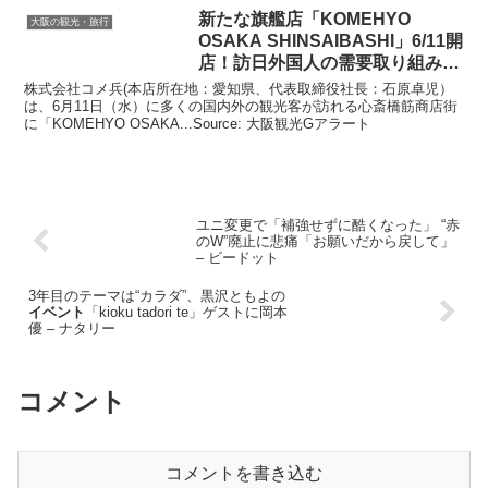
新たな旗艦店「KOMEHYO
大阪の観光・旅行
OSAKA SHINSAIBASHI」6/11開
店！訪日外国人の需要取り組みを
…
株式会社コメ兵(本店所在地：愛知県、代表取締役社長：石原卓児）
は、6月11日（水）に多くの国内外の観光客が訪れる心斎橋筋商店街
に「KOMEHYO OSAKA...Source: 大阪観光Gアラート
ユニ変更で「補強せずに酷くなった」 “赤
のW”廃止に悲痛「お願いだから戻して」
– ビードット
3年目のテーマは“カラダ”、黒沢ともよの
イベント
「kioku tadori te」ゲストに岡本
優 – ナタリー
コメント
コメントを書き込む