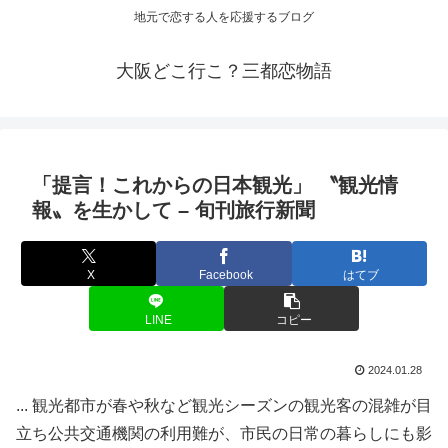
地元で恋する人を応援するブログ
大阪どこ行こ？三都恋物語
「提言！これからの日本
観光
」 〝
観光
情
報〟を生かして – 旬刊旅行新聞
X
Facebook
はてブ
LINE
コピー
2024.01.28
... 観光都市が春や秋など観光シーズンの観光客の混雑が目
立ち公共交通機関の利用難が、市民の日常の暮らしにも影