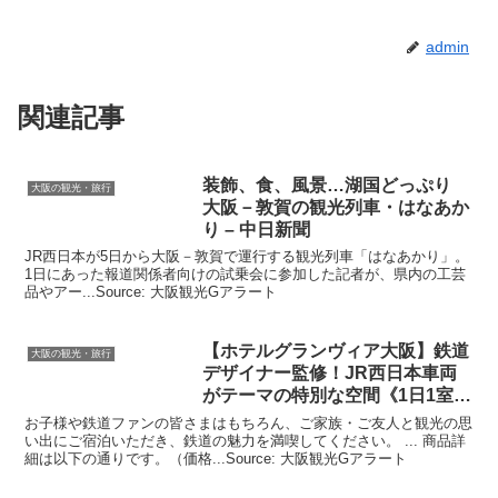
admin
関連記事
装飾、食、風景…湖国どっぷり
大阪の観光・旅行
大阪
－敦賀の
観光
列車・はなあか
り – 中日新聞
JR西日本が5日から大阪－敦賀で運行する観光列車「はなあかり」。
1日にあった報道関係者向けの試乗会に参加した記者が、県内の工芸
品やアー...Source: 大阪観光Gアラート
【ホテルグランヴィア
大阪
】鉄道
大阪の観光・旅行
デザイナー監修！JR西日本車両
がテーマの特別な空間《1日1室
…
お子様や鉄道ファンの皆さまはもちろん、ご家族・ご友人と観光の思
い出にご宿泊いただき、鉄道の魅力を満喫してください。 ... 商品詳
細は以下の通りです。（価格...Source: 大阪観光Gアラート